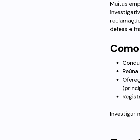
Muitas emp
investigat
reclamação 
defesa e fr
Como 
Conduz
Reúna 
Ofereç
(princí
Regist
Investigar 