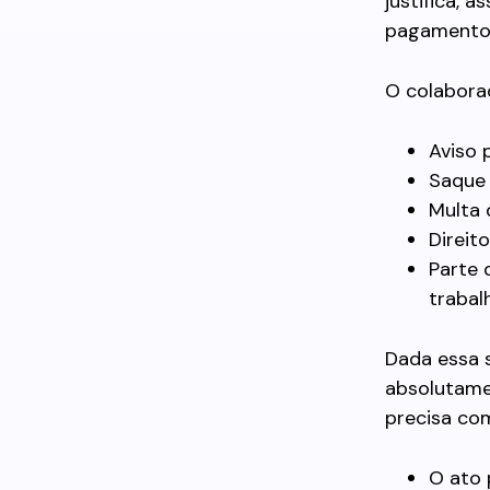
justifica, 
pagamento d
O colabora
Aviso 
Saque
Multa 
Direit
Parte 
trabal
Dada essa s
absolutame
precisa co
O ato 