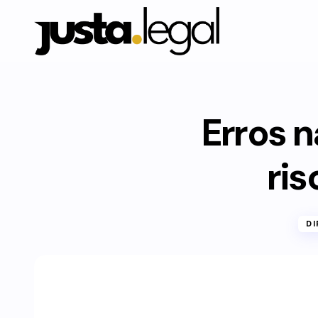
Erros n
ri
DI