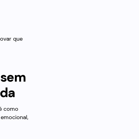
rovar que
a sem
ada
 é como
 emocional,