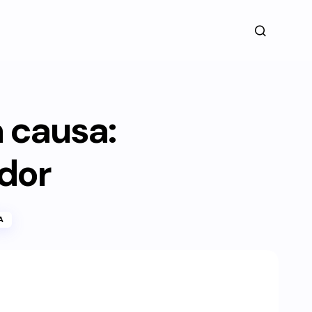
a causa:
dor
A