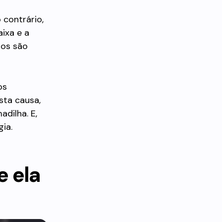
 contrário,
ixa e a
ros são
os
sta causa,
dilha. E,
ia.
e ela