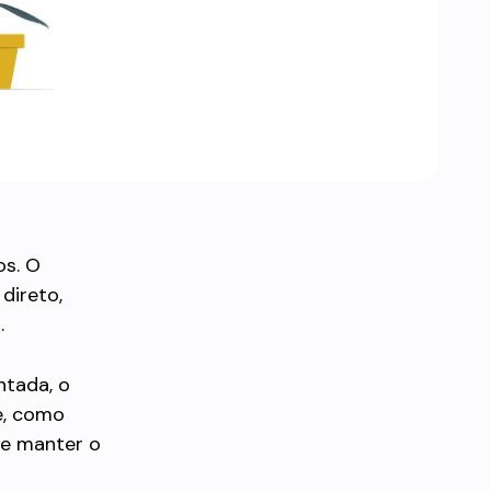
os. O
direto,
.
ntada, o
e, como
te manter o