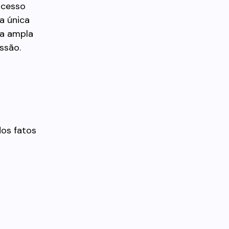
ocesso
a única
da ampla
ssão.
dos fatos