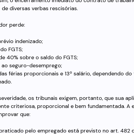
assim, o encerramento imediato do contrato de trabal
e diversas verbas rescisórias.
dor perde:
prévio indenizado;
 do FGTS;
de 40% sobre o saldo do FGTS;
o ao seguro-desemprego;
das férias proporcionais e 13º salário, dependendo d
hado.
everidade, os tribunais exigem, portanto, que sua apl
nte criteriosa, proporcional e bem fundamentada. A
mprovar que:
praticado pelo empregado está previsto no art. 482 d