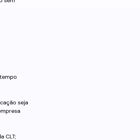
ho sem
o tempo
icação seja
 empresa
a CLT;