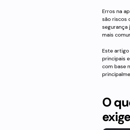
Erros na ap
são riscos
segurança j
mais comun
Este artigo
principais 
com base no
principalme
O que
exig