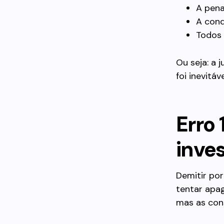
A pena
A cond
Todos 
Ou seja: a 
foi inevitáve
Erro 
inve
Demitir po
tentar apag
mas as cons