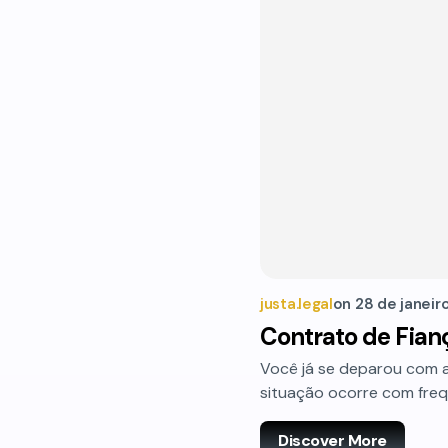
justa.legal
on
28 de janeir
Contrato de Fian
Você já se deparou com a 
situação ocorre com frequ
Discover More