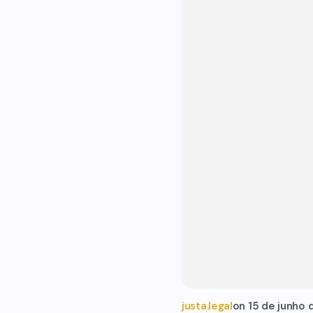
justa.legal
on
15 de junho 