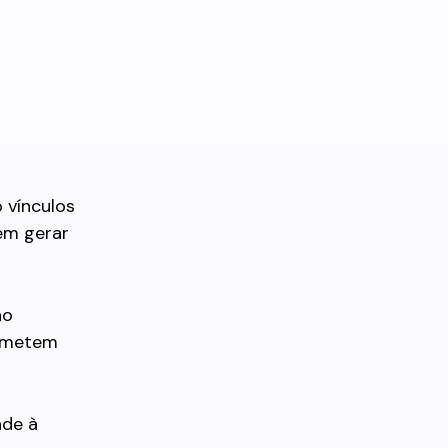
 vínculos
em gerar
ão
rometem
ade à