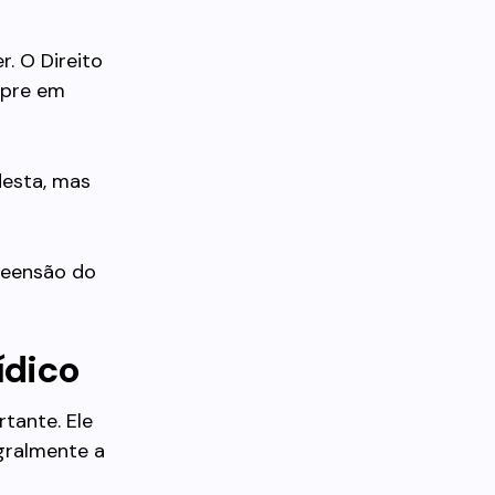
. O Direito
mpre em
desta, mas
reensão do
ídico
tante. Ele
gralmente a