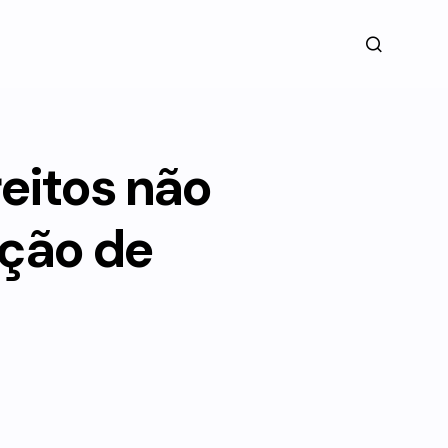
reitos não
ação de