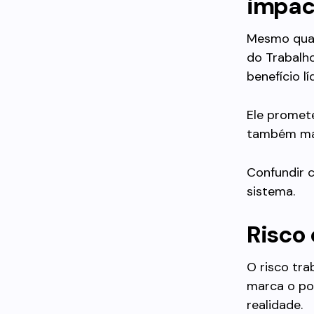
impac
Mesmo quan
do Trabalh
benefício l
Ele promete
também mai
Confundir 
sistema.
Risco 
O risco tra
marca o po
realidade.