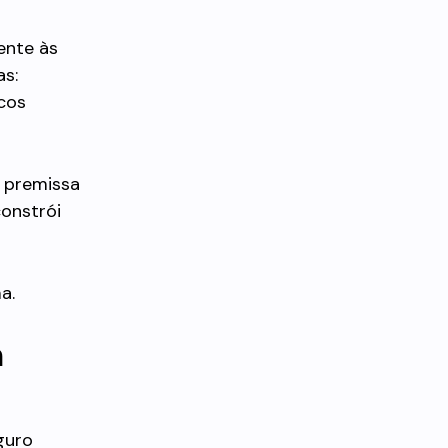
ente às
as:
cos
a premissa
constrói
a.
m
guro