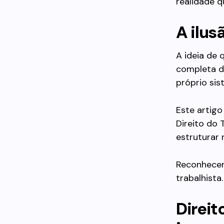
realidade q
A ilus
A ideia de 
completa do
próprio sis
Este artigo
Direito do 
estruturar 
Reconhecer
trabalhista.
Direi