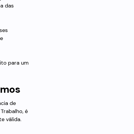
ma das
sses
 e
eito para um
nimos
ncia de
 Trabalho, é
e válida.