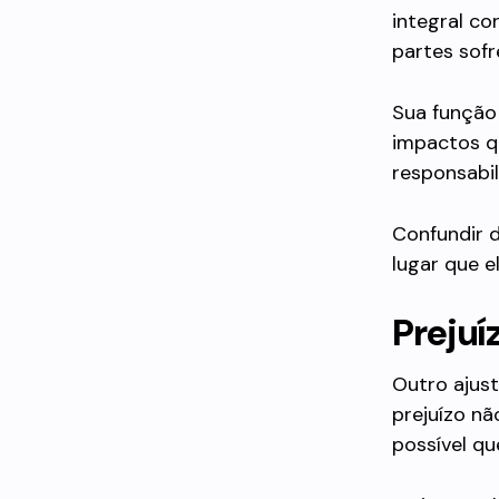
integral co
partes sofr
Sua função 
impactos qu
responsabil
Confundir d
lugar que e
Prejuí
Outro ajus
prejuízo nã
possível qu