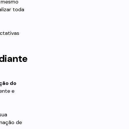
is mesmo
lizar toda
ectativas
 diante
ção do
ente e
 sua
minação de