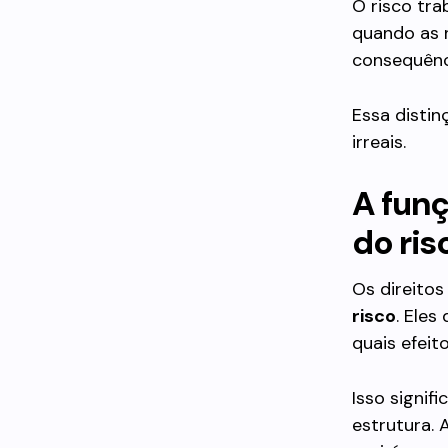
O risco tra
quando as 
consequênc
Essa distin
irreais.
A funç
do ris
Os direito
risco
. Eles
quais efeit
Isso signif
estrutura. 