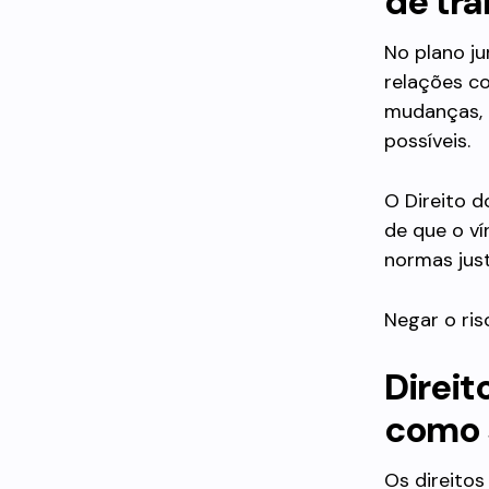
de tr
No plano ju
relações co
mudanças, 
possíveis.
O Direito d
de que o ví
normas just
Negar o ris
Direit
como 
Os direito