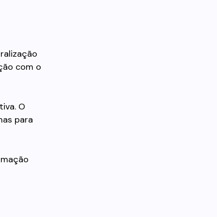
tralização
ação com o
tiva. O
mas para
ormação