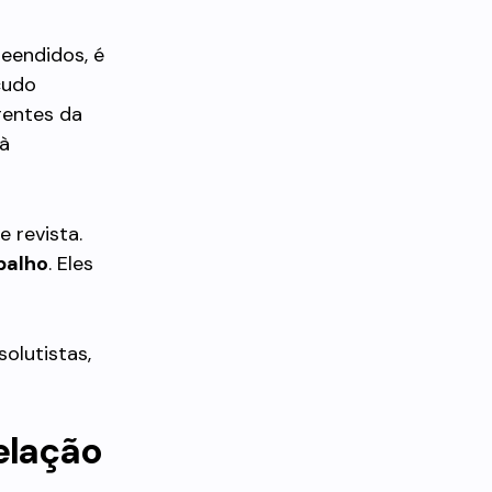
eendidos, é
cudo
rentes da
 à
 revista.
balho
. Eles
olutistas,
elação