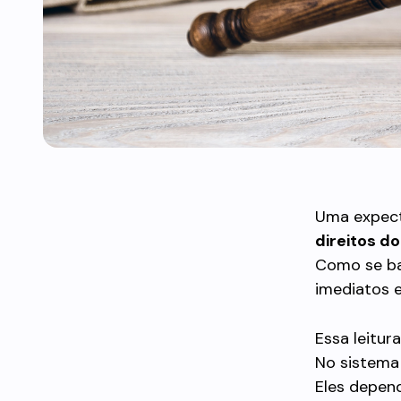
Uma expecta
direitos d
Como se bas
imediatos e
Essa leitur
No sistema 
Eles depen