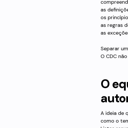
compreendi
as definiçõe
os princípi
as regras d
as exceções
Separar um
O CDC não 
O eq
auto
A ideia de 
como o tem