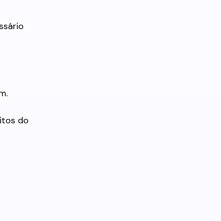
ssário
m.
itos do