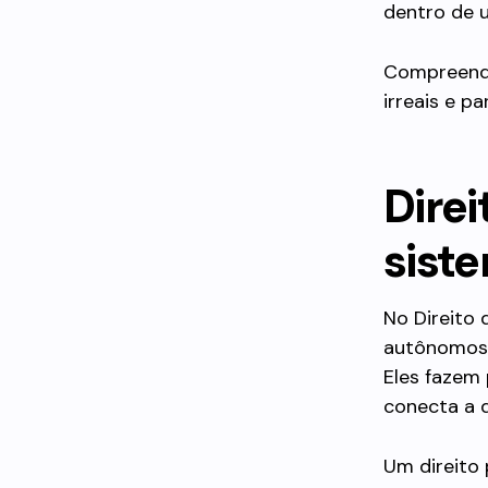
dentro de 
Compreende
irreais e p
Dire
sist
No Direito
autônomos,
Eles fazem
conecta a d
Um direito