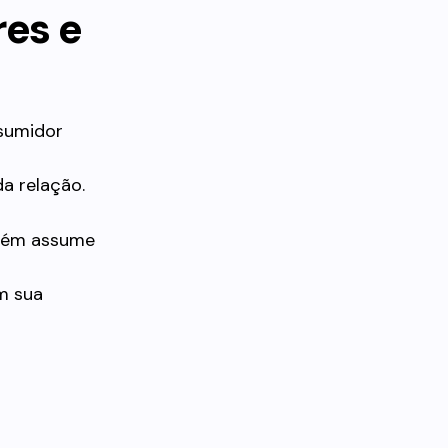
res e
sumidor
a relação.
mbém assume
m sua