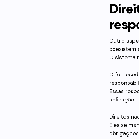
Dire
resp
Outro aspe
coexistem 
O sistema n
O forneced
responsabil
Essas resp
aplicação.
Direitos nã
Eles se man
obrigações 