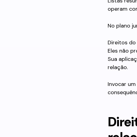
Listas resu
operam como
No plano ju
Direitos d
Eles não p
Sua aplicaç
relação.
Invocar um 
consequênci
Dire