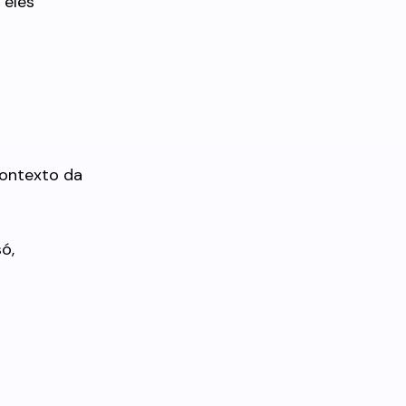
 eles
contexto da
ó,