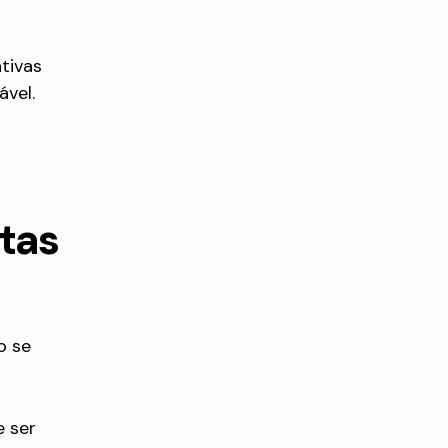
tivas
ável.
tas
o se
e ser