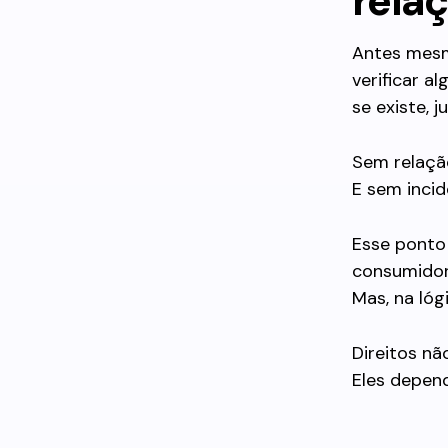
rela
Antes mesmo
verificar al
se existe, 
Sem relaçã
E sem incid
Esse ponto
consumidor
Mas, na lóg
Direitos nã
Eles depen