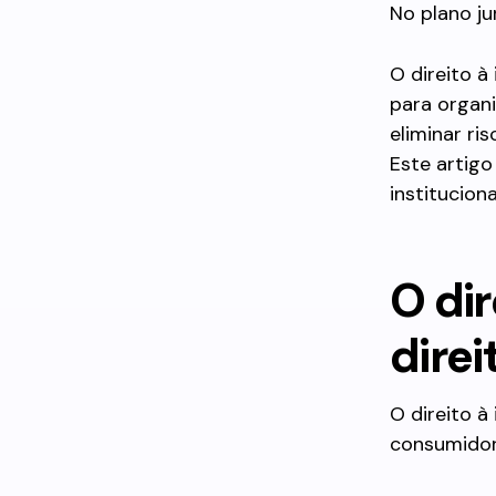
No plano jur
O direito 
para organi
eliminar ris
Este artigo
institucion
O di
direi
O direito à
consumidor 