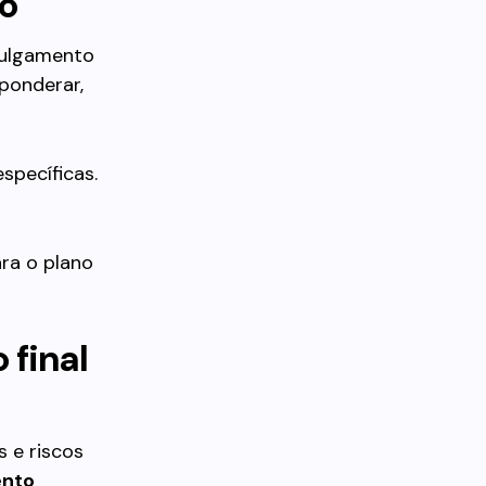
to
Julgamento
ponderar,
specíficas.
ra o plano
 final
s e riscos
nto