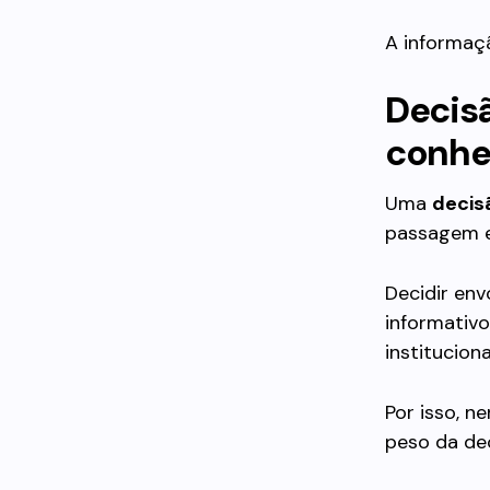
A informaçã
Decisã
conhe
Uma
decisã
passagem e
Decidir env
informativo
institucion
Por isso, n
peso da dec