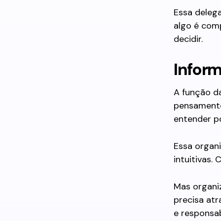
Essa delega
algo é com
decidir.
Inform
A função da
pensamento 
entender p
Essa organi
intuitivas. 
Mas organi
precisa at
e responsab