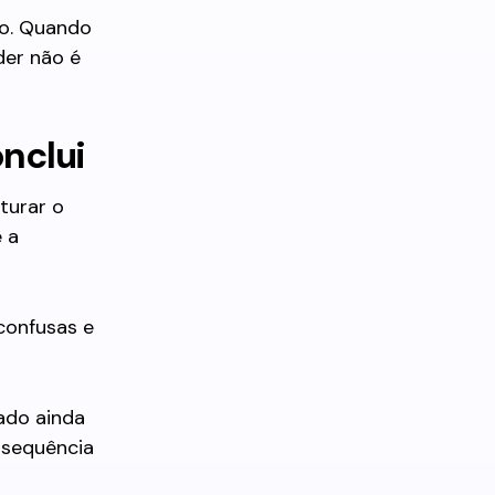
vo. Quando
der não é
onclui
turar o
e a
confusas e
ado ainda
nsequência