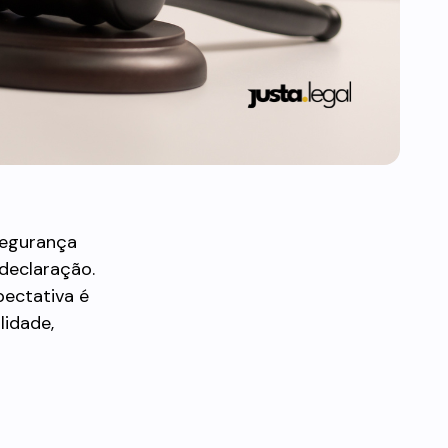
segurança
declaração.
xpectativa é
lidade,