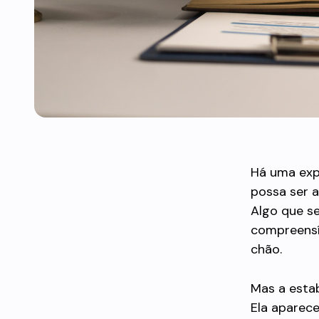
Há uma exp
possa ser 
Algo que se
compreensív
chão.
Mas a estab
Ela aparec