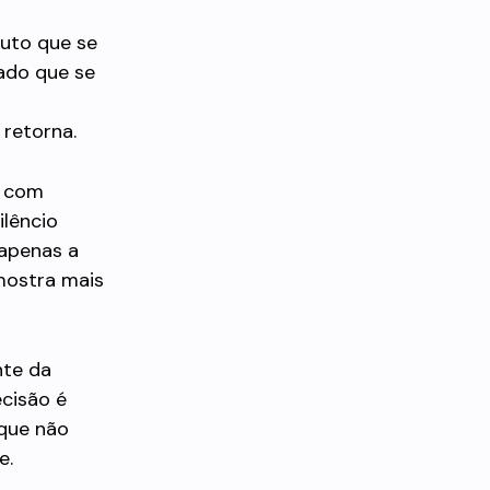
buto que se
ado que se
retorna.
e com
ilêncio
 apenas a
mostra mais
nte da
ecisão é
 que não
e.