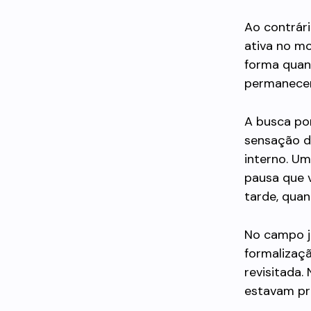
Ao contrári
ativa no m
forma quand
permanecer
A busca po
sensação de
interno. Um
pausa que 
tarde, quan
No campo ju
formalizaçã
revisitada.
estavam pre