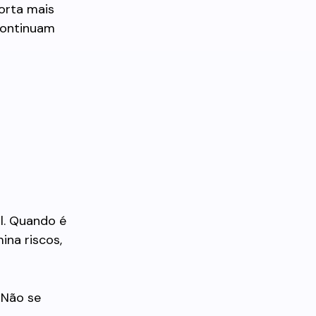
orta mais
continuam
l. Quando é
ina riscos,
. Não se