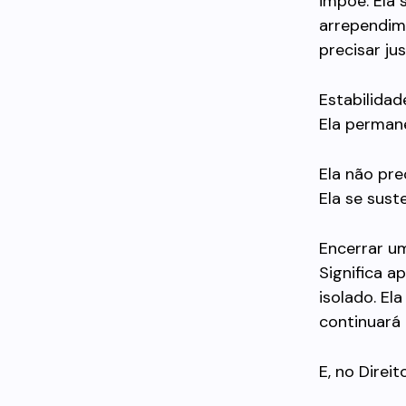
impõe. Ela 
arrependim
precisar ju
Estabilidade
Ela perman
Ela não pre
Ela se sust
Encerrar u
Significa a
isolado. E
continuará
E, no Direi