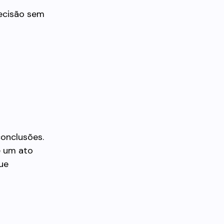
decisão sem
onclusões.
e um ato
ue