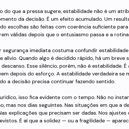
o do que a pressa sugere, estabilidade não é um atri
omento da decisão. É um efeito acumulado. Um result
o escolhas são feitas com coerência suficiente para
em válidas depois que o entusiasmo passa e a rotina 
r segurança imediata costuma confundir estabilidad
 alívio. Quando algo é decidido rápido, há um breve s
 descanso. Esse silêncio, porém, não é estabilidade. É
vem depois do esforço. A estabilidade verdadeira se 
do a decisão precisa continuar fazendo sentido.
rídico, isso fica evidente com o tempo. Não no insta
o, mas nos dias seguintes. Nas situações em que a d
 Nas explicações que precisam ser dadas. Nos ajustes
vistos. É aí que a solidez — ou a fragilidade — aparec