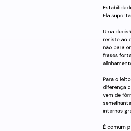
Estabilidad
Ela suport
Uma decisã
resiste ao 
não para e
frases fort
alinhamento
Para o leit
diferença 
vem de fór
semelhante.
internas gr
É comum pr