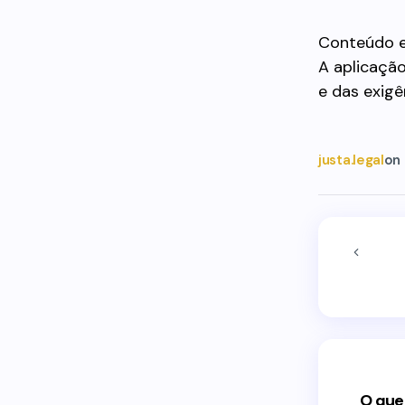
Conteúdo e
A aplicaçã
e das exigê
justa.legal
on
O que 