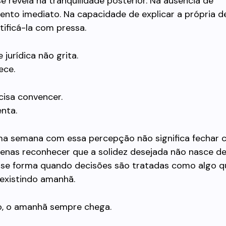
se revela na tranquilidade posterior. Na ausência de
ento imediato. Na capacidade de explicar a própria 
stificá-la com pressa.
 jurídica não grita.
ece.
cisa convencer.
enta.
ma semana com essa percepção não significa fechar c
penas reconhecer que a solidez desejada não nasce d
la se forma quando decisões são tratadas como algo q
 existindo amanhã.
to, o amanhã sempre chega.