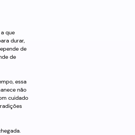
 a que
ara durar,
depende de
ende de
tempo, essa
manece não
com cuidado
tradições
chegada.