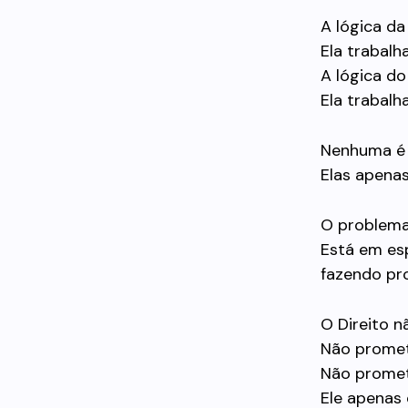
A lógica da
Ela trabalh
A lógica do
Ela trabalh
Nenhuma é 
Elas apena
O problema
Está em es
fazendo pr
O Direito n
Não promet
Não promet
Ele apenas 