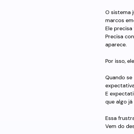
O sistema j
marcos emo
Ele precisa
Precisa co
aparece.
Por isso, e
Quando se 
expectativ
E expectat
que algo j
Essa frust
Vem do des