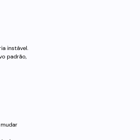
a instável.
vo padrão,
o mudar