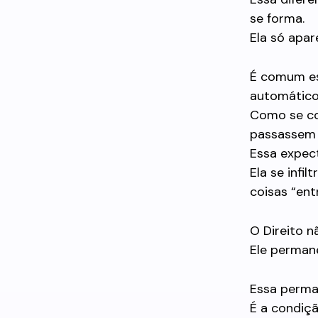
se forma.
Ela só apa
É comum es
automático
Como se con
passassem 
Essa expec
Ela se infi
coisas “ent
O Direito n
Ele perman
Essa perma
É a condiç