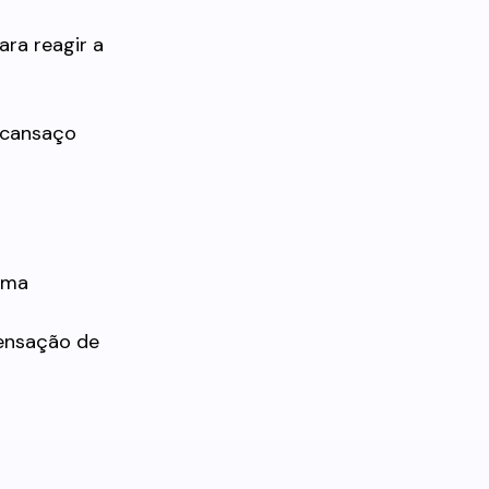
ara reagir a
 cansaço
uma
sensação de