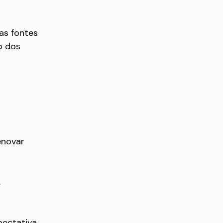
as fontes
o dos
enovar
.
pectativa