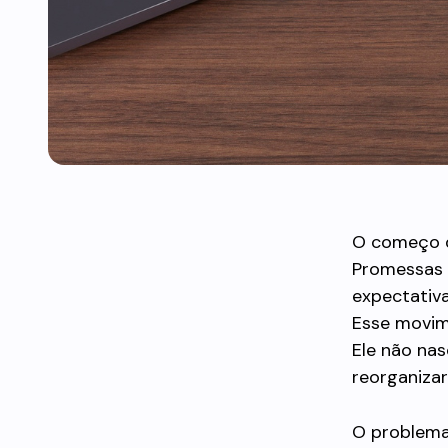
O começo d
Promessas 
expectativa
Esse movim
Ele não na
reorganizar
O problema 