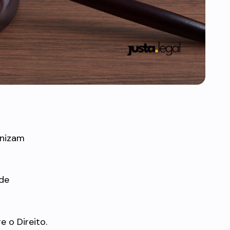
anizam
de
 o Direito.