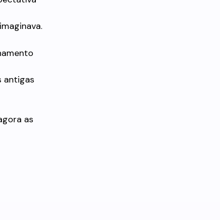
imaginava.
nhamento
s antigas
 agora as