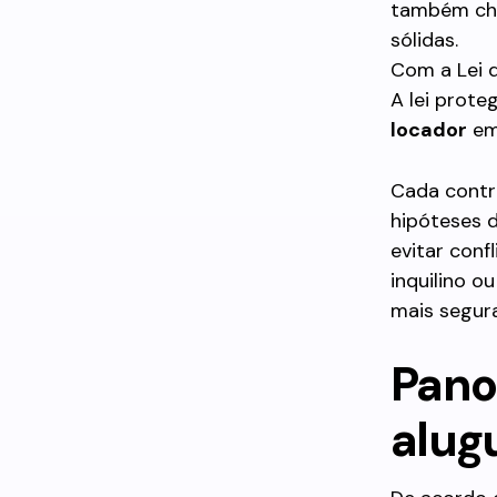
também c
sólidas.
Com a Lei d
A lei prote
locador
em
Cada contr
hipóteses d
evitar confl
inquilino o
mais segura
Pano
alugu