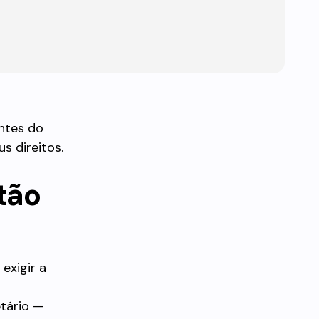
antes do
s direitos.
 tão
exigir a
etário —