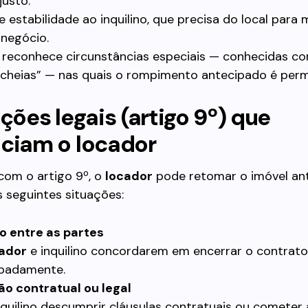
justo.
e estabilidade ao inquilino, que precisa do local para
negócio.
ei reconhece circunstâncias especiais — conhecidas c
 cheias” — nas quais o rompimento antecipado é perm
eções legais (artigo 9º) que
iciam o locador
com o artigo 9º, o
locador
pode retomar o imóvel an
 seguintes situações:
o entre as partes
ador
e inquilino concordarem em encerrar o contrato
ipadamente.
ão contratual ou legal
nquilino descumprir cláusulas contratuais ou cometer