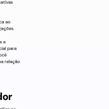
cativas
ica ao
gações.
s e
ial para
você
ma relação
dor