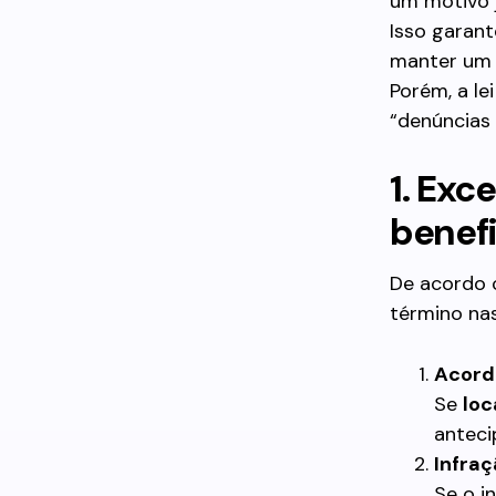
um motivo 
Isso garant
manter um 
Porém, a l
“denúncias
1. Exc
benef
De acordo 
término nas
Acord
Se
loc
antec
Infraç
Se o i