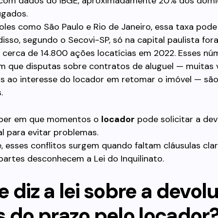
com dados do IBGE, aproximadamente 20% dos domic
ugados.
les como São Paulo e Rio de Janeiro, essa taxa pode
isso, segundo o Secovi-SP, só na capital paulista for
s cerca de 14.800 ações locatícias em 2022. Esses nú
 que disputas sobre contratos de aluguel — muitas 
as ao interesse do locador em retomar o imóvel — sã
.
saber em que momentos o
locador
pode solicitar a de
l para evitar problemas.
 esses conflitos surgem quando faltam cláusulas cla
artes desconhecem a Lei do Inquilinato.
 diz a lei sobre a devol
s do prazo pelo locador