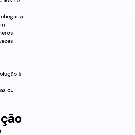
ílios no
 chegar a
am
meros
vezes
o
volução é
ras ou
ução
?