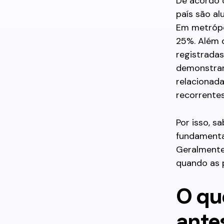
De acordo 
país são al
Em metrópo
25%. Além d
registrada
demonstram
relacionad
recorrentes
Por isso, 
fundamenta
Geralmente,
quando as p
O que
ante