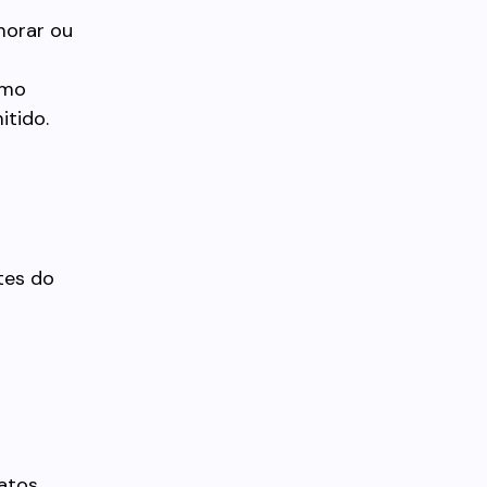
 morar ou
omo
itido.
tes do
 atos