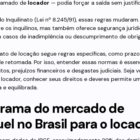
hamado de
locador
— podia forçar a saída sem justifi
o Inquilinato (Lei nº 8.245/91), essas regras mudaram.
ge os inquilinos, mas também oferece segurança juríd
 casos de inadimplência ou descumprimento de obri
ato de locação segue regras específicas, como prazo
e retomada. Por isso, entender essas normas é essenc
itos, prejuízos financeiros e desgastes judiciais. Seja 
u locador, conhecer seus direitos e deveres permite u
 e equilibrada.
rama do mercado de
el no Brasil para o loca