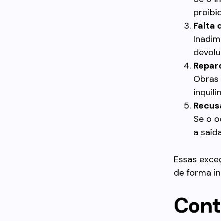
proibid
Falta
Inadim
devolu
Repar
Obras 
inquili
Recus
Se o o
a saída
Essas exceç
de forma i
Contr