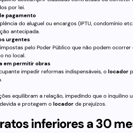
os por lei.
 de pagamento
plência do aluguel ou encargos (IPTU, condomínio etc.
ção antecipada.
os urgentes
impostas pelo Poder Público que não podem ocorrer
no no local.
a em permitir obras
cupante impedir reformas indispensáveis, o
locador
p
.
ões equilibram a relação, impedindo que o inquilino u
ndevida e protegem o
locador
de prejuízos.
atos inferiores a 30 me