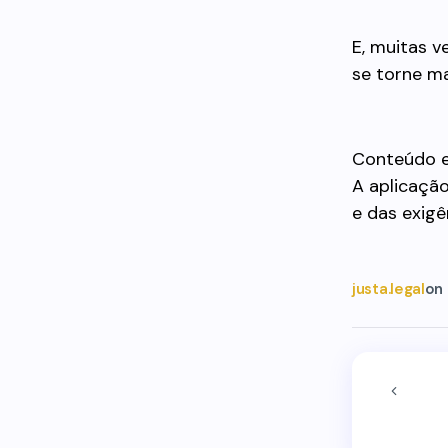
E, muitas v
se torne ma
Conteúdo e
A aplicaçã
e das exigê
justa.legal
on