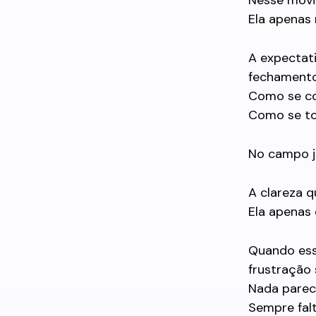
Nesse movi
Ela apenas 
A expectati
fechamento
Como se co
Como se tod
No campo ju
A clareza q
Ela apenas 
Quando essa
frustração 
Nada parece
Sempre falt