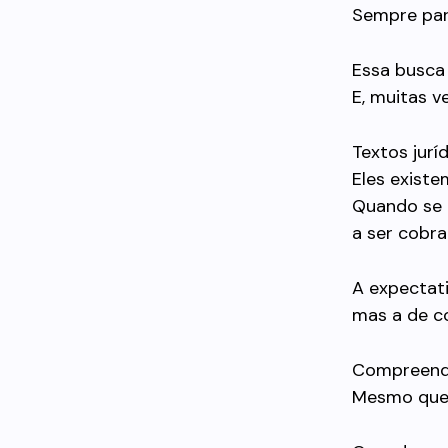
Sempre par
Essa busca 
E, muitas v
Textos jurí
Eles existe
Quando se e
a ser cobra
A expectati
mas a de c
Compreende
Mesmo que 