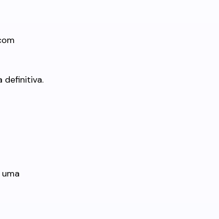
 com
definitiva.
r uma