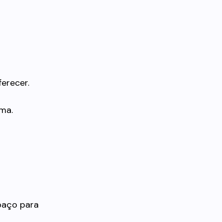
erecer.
ema.
paço para