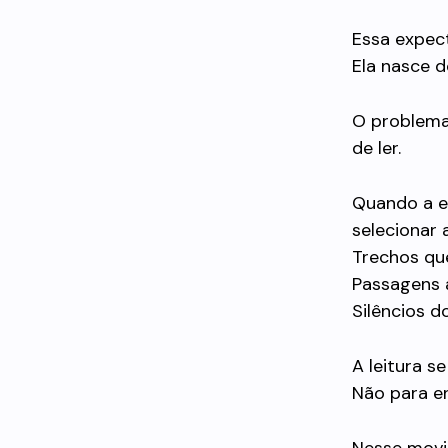
Essa expect
Ela nasce d
O problema 
de ler.
Quando a ex
selecionar 
Trechos qu
Passagens 
Silêncios 
A leitura se
Não para en