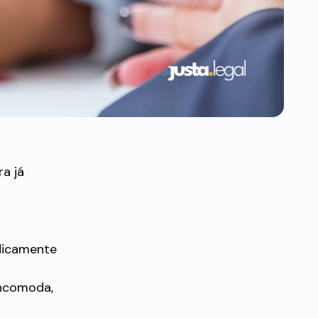
a já
dicamente
incomoda,