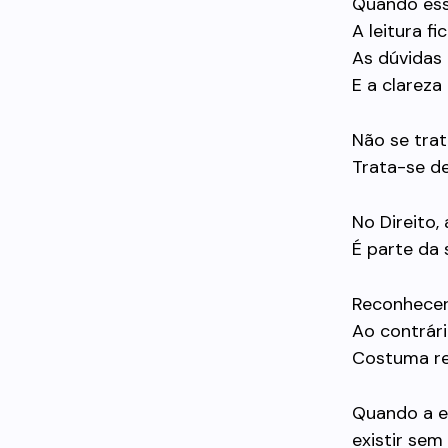
Quando essa
A leitura fi
As dúvidas 
E a clareza
Não se trat
Trata-se de
No Direito,
É parte da 
Reconhecer
Ao contrári
Costuma red
Quando a e
existir sem