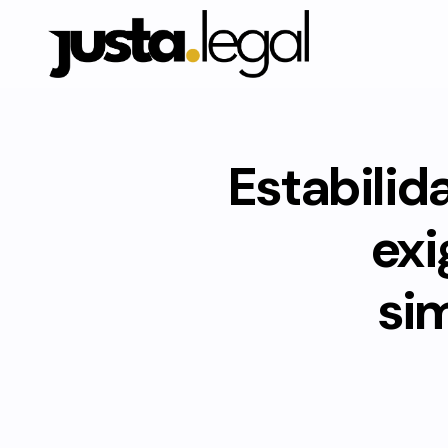
Estabilid
exi
si