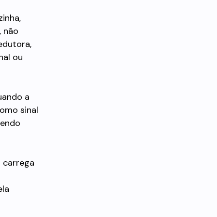
zinha,
, não
edutora,
nal ou
uando a
omo sinal
sendo
a carrega
ela