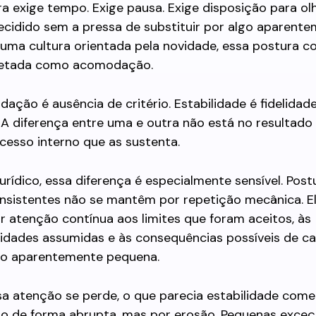
a exige tempo. Exige pausa. Exige disposição para ol
decidido sem a pressa de substituir por algo aparent
 uma cultura orientada pela novidade, essa postura c
retada como acomodação.
ção é ausência de critério. Estabilidade é fidelidade 
 A diferença entre uma e outra não está no resultado 
cesso interno que as sustenta.
rídico, essa diferença é especialmente sensível. Post
onsistentes não se mantêm por repetição mecânica. E
 atenção contínua aos limites que foram aceitos, às
lidades assumidas e às consequências possíveis de c
ção aparentemente pequena.
a atenção se perde, o que parecia estabilidade come
Não de forma abrupta, mas por erosão. Pequenas exce