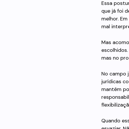
Essa postur
que já foi 
melhor. Em
mal interp
Mas acomoda
escolhidos.
mas no pro
No campo ju
jurídicas c
mantêm por
responsabi
flexibiliza
Quando ess
esvaziar. 