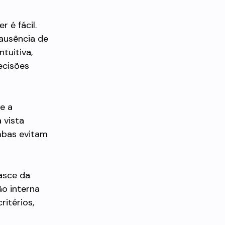
 é fácil.
ausência de
tuitiva,
ecisões
e a
 vista
mbas evitam
asce da
o interna
ritérios,