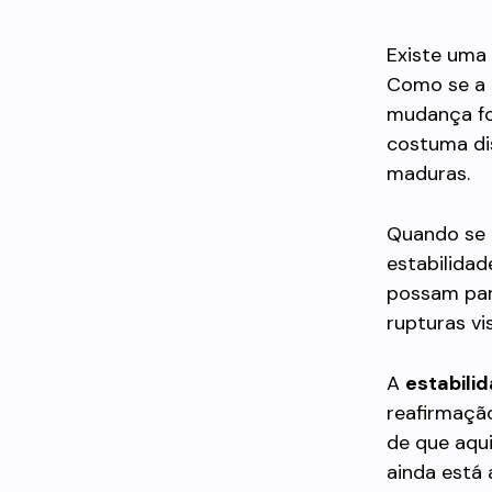
Existe uma 
Como se a 
mudança fo
costuma di
maduras.
Quando se 
estabilidad
possam par
rupturas vi
A
estabili
reafirmaçã
de que aqui
ainda está 