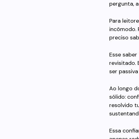
pergunta, 
Para leitor
incômodo. 
preciso sa
Esse saber 
revisitado.
ser passiva 
Ao longo d
sólido: con
resolvido t
sustentand
Essa confia