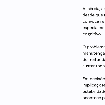
A inércia, 
desde que n
convoca ref
especialme
cognitivo.
O problema
manutenção
de maturid
sustentada 
Em decisões
implicações
estabilidad
acontece p