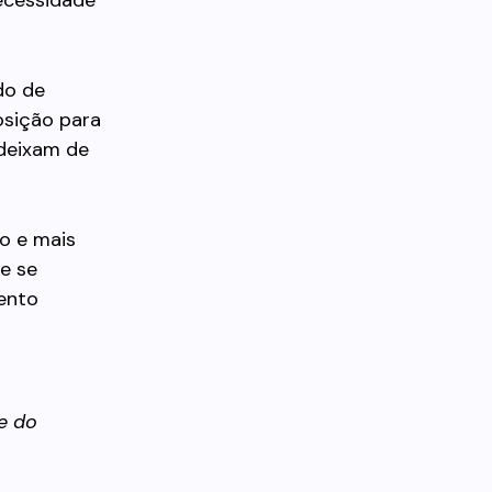
ecessidade
do de
osição para
 deixam de
o e mais
de se
ento
e do