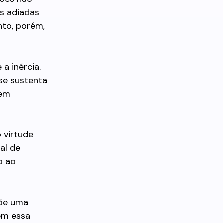
es adiadas
nto, porém,
a inércia.
 se sustenta
sem
 virtude
al de
o ao
põe uma
em essa