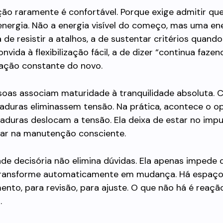
ção raramente é confortável. Porque exige admitir qu
energia. Não a energia visível do começo, mas uma en
a de resistir a atalhos, a de sustentar critérios quando
nvida à flexibilização fácil, a de dizer “continua faze
dação constante do novo.
soas associam maturidade à tranquilidade absoluta.
aduras eliminassem tensão. Na prática, acontece o o
duras deslocam a tensão. Ela deixa de estar no impuls
tar na manutenção consciente.
ade decisória não elimina dúvidas. Ela apenas impede
transforme automaticamente em mudança. Há espaço
nto, para revisão, para ajuste. O que não há é reaçã
.