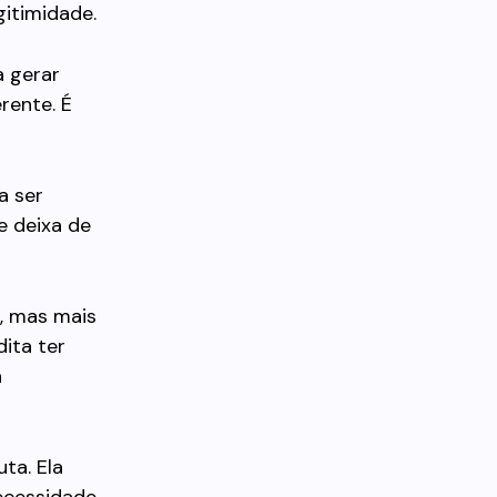
itimidade.
a gerar
rente. É
a ser
e deixa de
, mas mais
dita ter
á
ta. Ela