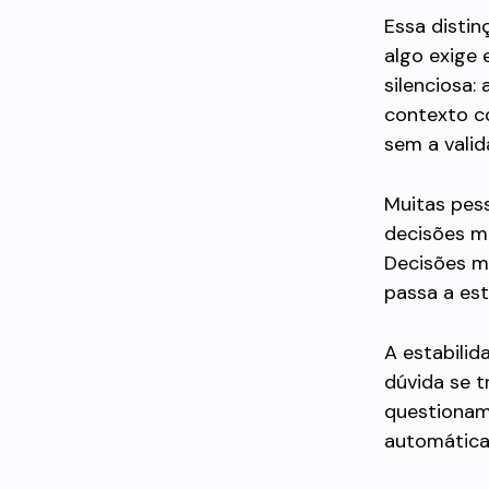
Essa distin
algo exige 
silenciosa: 
contexto co
sem a vali
Muitas pes
decisões m
Decisões ma
passa a es
A estabilid
dúvida se 
questioname
automática