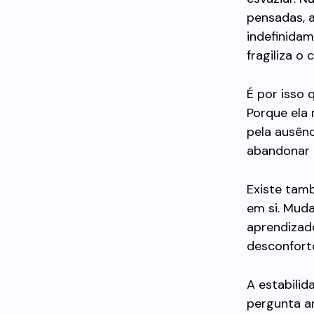
pensadas, a
indefinidam
fragiliza o c
É por isso 
Porque ela 
pela ausênc
abandonar o
Existe tam
em si. Muda
aprendizad
desconfort
A estabili
pergunta a