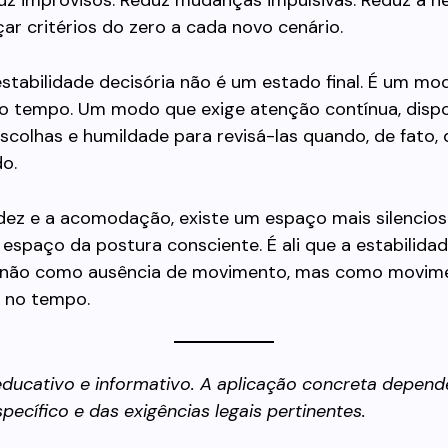
uz improvisos. Reduz mudanças impulsivas. Reduz a n
r critérios do zero a cada novo cenário.
 estabilidade decisória não é um estado final. É um mo
 o tempo. Um modo que exige atenção contínua, disp
scolhas e humildade para revisá-las quando, de fato,
do.
idez e a acomodação, existe um espaço mais silencios
 espaço da postura consciente. É ali que a estabilida
 não como ausência de movimento, mas como movim
 no tempo.
ducativo e informativo. A aplicação concreta depend
pecífico e das exigências legais pertinentes.