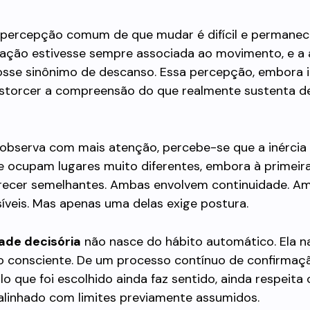
percepção comum de que mudar é difícil e permanecer
ação estivesse sempre associada ao movimento, e a 
sse sinônimo de descanso. Essa percepção, embora in
storcer a compreensão do que realmente sustenta d
observa com mais atenção, percebe-se que a inércia 
e ocupam lugares muito diferentes, embora à primeira
ecer semelhantes. Ambas envolvem continuidade. A
síveis. Mas apenas uma delas exige postura.
dade decisória
não nasce do hábito automático. Ela n
o consciente. De um processo contínuo de confirmaçã
lo que foi escolhido ainda faz sentido, ainda respeita c
alinhado com limites previamente assumidos.