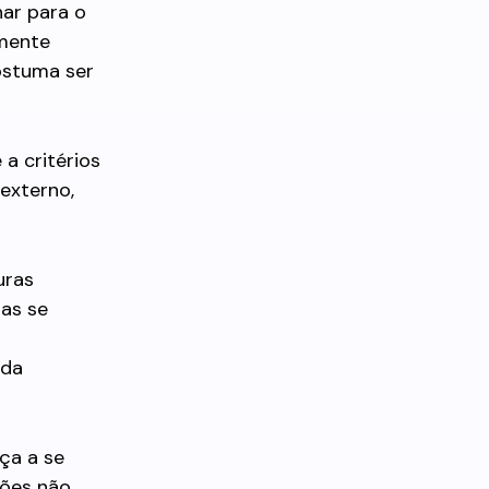
har para o
emente
ostuma ser
a critérios
externo,
uras
las se
ada
ça a se
ções não