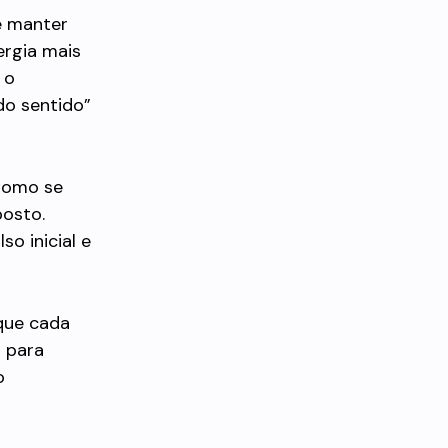
e manter
ergia mais
 o
ndo sentido”
 Como se
posto.
o inicial e
 que cada
 para
o