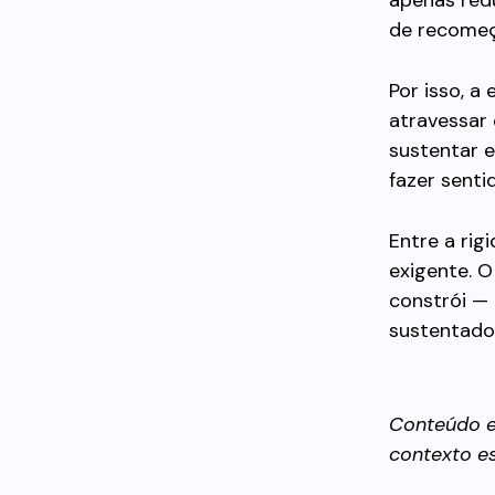
apenas red
de recomeça
Por isso, a
atravessar
sustentar e
fazer senti
Entre a rig
exigente. O
constrói —
sustentado
Conteúdo e
contexto es