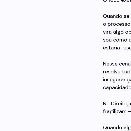
O foco exce
Quando se 
o processo
vira algo o
soa como at
estaria res
Nesse cená
resolva tud
inseguranç
capacidade.
No Direito
fragilizam 
Quando algu