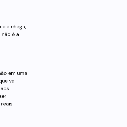
 ele chega,
 não é a
 não em uma
que vai
 aos
ser
 reais