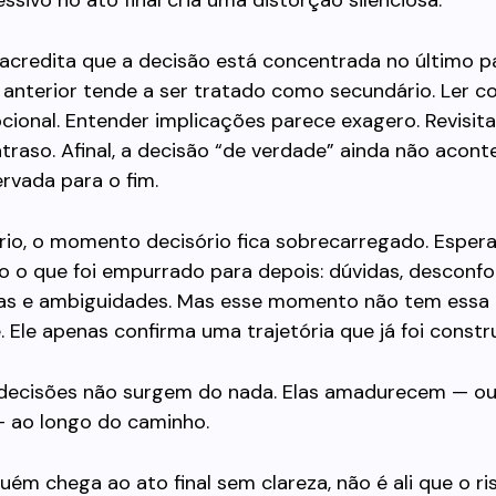
ssivo no ato final cria uma distorção silenciosa.
acredita que a decisão está concentrada no último p
 anterior tende a ser tratado como secundário. Ler 
pcional. Entender implicações parece exagero. Revisit
raso. Afinal, a decisão “de verdade” ainda não acont
ervada para o fim.
rio, o momento decisório fica sobrecarregado. Espera
o o que foi empurrado para depois: dúvidas, desconfo
as e ambiguidades. Mas esse momento não tem essa
 Ele apenas confirma uma trajetória que já foi constru
, decisões não surgem do nada. Elas amadurecem — ou
— ao longo do caminho.
ém chega ao ato final sem clareza, não é ali que o ri