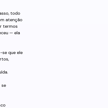
asso, todo
com atenção
ar termos
eceu — ela
-se que ele
rtos,
ída.
 se
sco