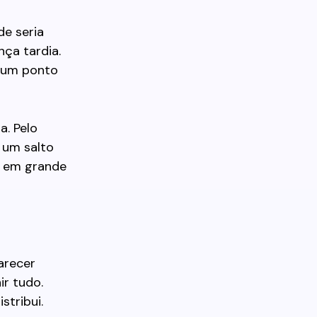
de seria
ça tardia.
o um ponto
a. Pelo
r um salto
i, em grande
arecer
r tudo.
tribui.