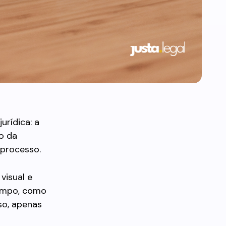
urídica: a
o da
 processo.
visual e
tempo, como
so, apenas