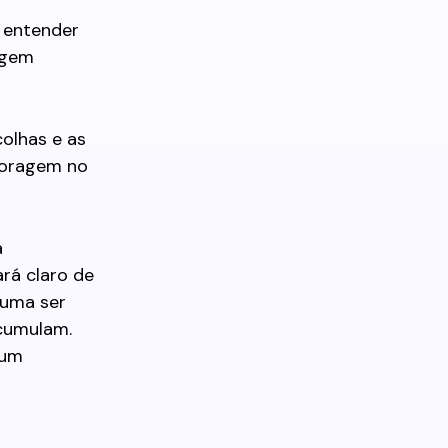
e entender
igem
olhas e as
 coragem no
a
rá claro de
tuma ser
cumulam.
 um