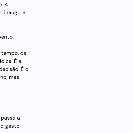
e. A
ão inaugura
vento.
o tempo, da
dica. É a
decisão. É o
cho, mas
 passa a
 o gesto