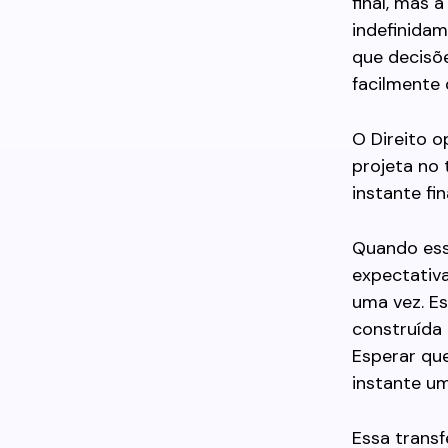
final, mas 
indefinidam
que decisõe
facilmente 
O Direito o
projeta no 
instante fi
Quando essa
expectativ
uma vez. Es
construída
Esperar que
instante um
Essa transf