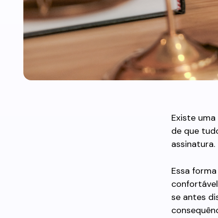
Existe uma 
de que tud
assinatura.
Essa forma 
confortáve
se antes di
consequênc