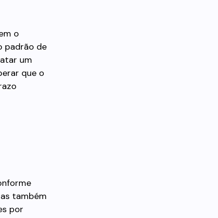
tem o
to padrão de
atar um
perar que o
prazo
conforme
, mas também
es por