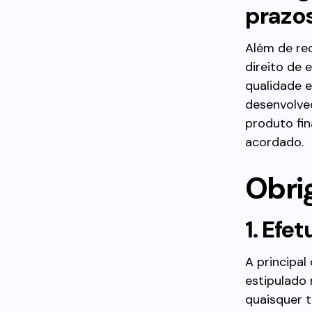
prazo
Além de re
direito de 
qualidade 
desenvolved
produto fin
acordado.
Obri
1. Efe
A principa
estipulado 
quaisquer 