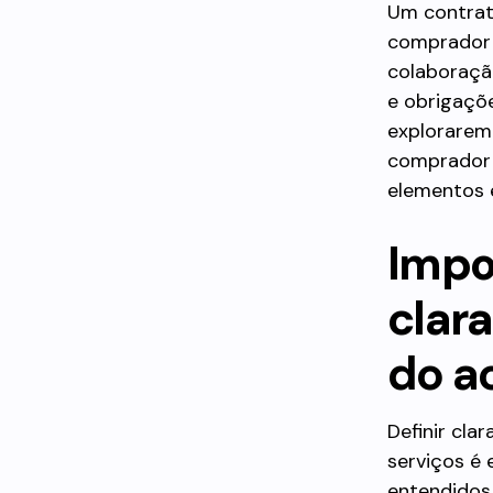
Um contrat
comprador 
colaboração
e obrigaçõe
explorarem
comprador 
elementos 
Impo
clar
do a
Definir cla
serviços é 
entendidos