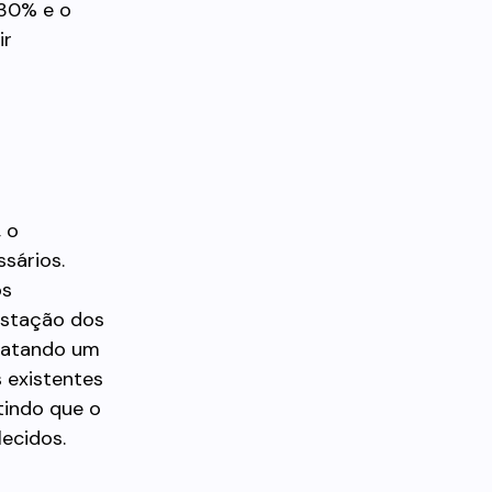
 30% e o
ir
 o
sários.
os
restação dos
tratando um
s existentes
ntindo que o
ecidos.