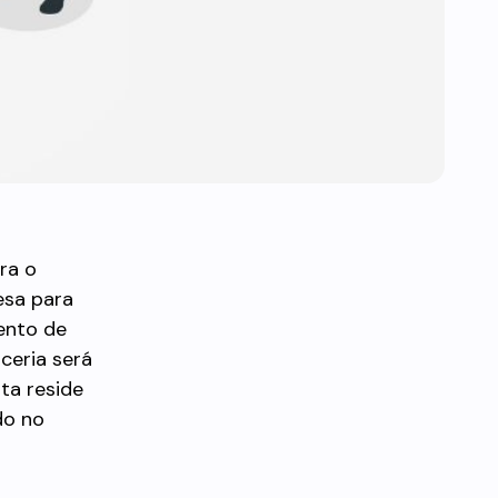
ra o
esa para
mento de
ceria será
ta reside
do no