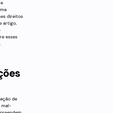
re
uma
es direitos
 artigo,
o
re esses
.
ações
tação de
a mal-
ompreendem