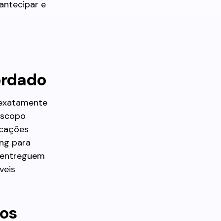
 antecipar e
ordado
 exatamente
escopo
icações
ng para
s entreguem
veis
dos