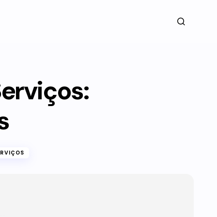
erviços:
s
ERVIÇOS