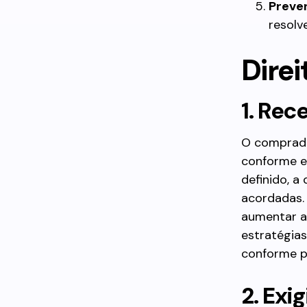
Preven
resolv
Dire
1. Rec
O comprado
conforme e
definido, a
acordadas
aumentar a
estratégias
conforme p
2. Exi