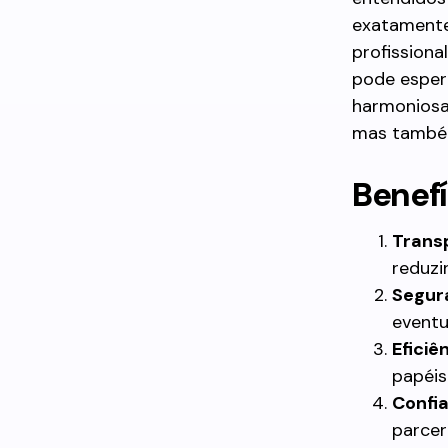
exatamente
profissiona
pode esper
harmoniosa
mas também 
Benefí
Trans
reduzi
Segura
eventu
Eficiên
papéis
Confi
parcer