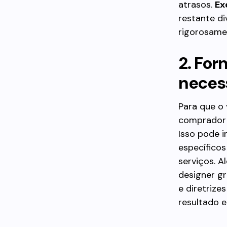
atrasos.
Ex
restante d
rigorosame
2. For
neces
Para que o 
comprador 
Isso pode i
específicos
serviços. A
designer gr
e diretrize
resultado e