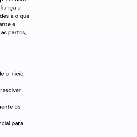
fiança e
ades e o que
ente e
as partes,
 o início,
resolver
mente os
cial para