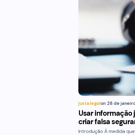
justa.legal
on
28 de janeir
Usar informação j
criar falsa segur
Introdução À medida que 