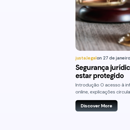
justa.legal
on
27 de janeir
Segurança jurídic
estar protegido
Introdução O acesso à inf
online, explicações circu
Discover More