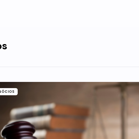
os
GÓCIOS