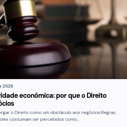
de 2026
idade econômica: por que o Direito
ócios
rgar o Direito como um obstáculo aos negócios.Regras,
ntroles costumam ser percebidos como…