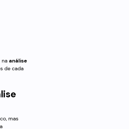
s na
análise
es de cada
lise
ico, mas
sa