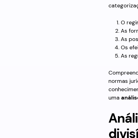
categoriza
O regi
As for
As pos
Os efe
As reg
Compreender
normas jurí
conheciment
uma
anális
Análi
divis