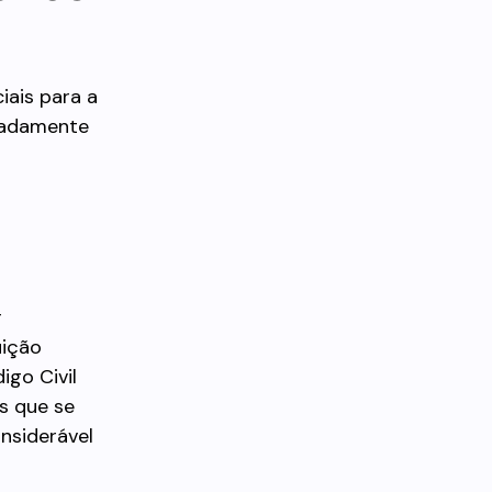
iais para a
hadamente
r
uição
igo Civil
os que se
nsiderável