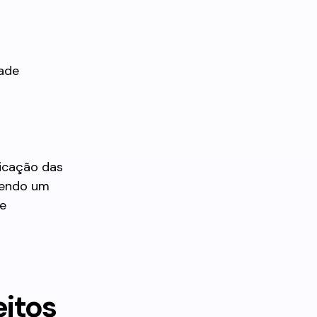
dade
licação das
 sendo um
ze
eitos