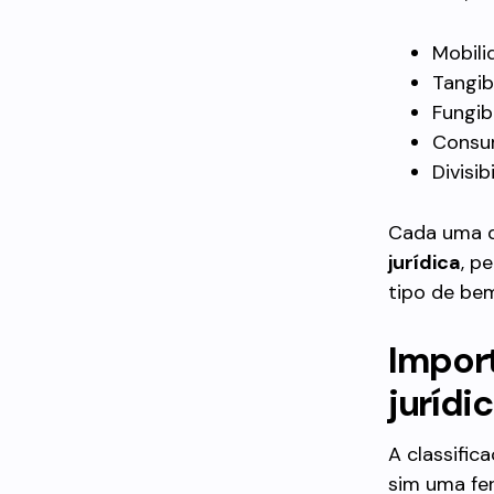
Mobili
Tangib
Fungibi
Consum
Divisib
Cada uma d
jurídica
, p
tipo de bem
Import
jurídi
A classific
sim uma fe