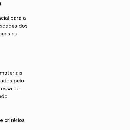
o
ial para a
icidades dos
 bens na
materiais
iados pelo
ressa de
endo
e critérios