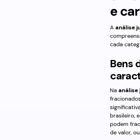
e car
A
análise j
compreensã
cada catego
Bens d
caract
Na
análise 
fracionado
significati
brasileiro,
podem frac
de valor, o