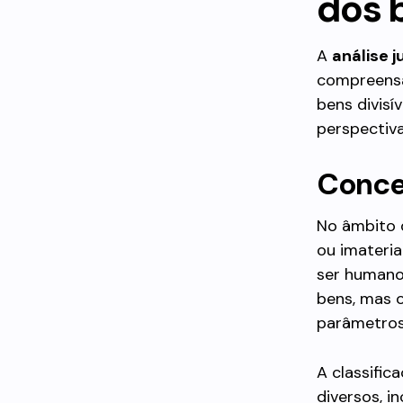
dos b
A
análise j
compreensão
bens divisí
perspectiva 
Concei
No âmbito
ou imateri
ser humano.
bens, mas o
parâmetros
A classific
diversos, in