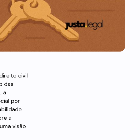
reito civil
ão das
, a
cial por
bilidade
re a
o uma visão