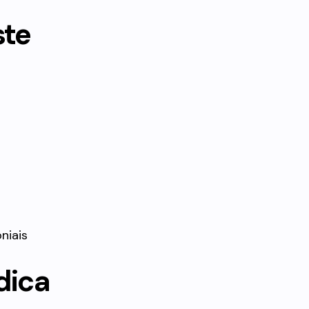
ste
niais
dica