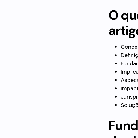
O qu
artig
Concei
Definiç
Fundam
Implic
Aspect
Impact
Jurisp
Soluçõ
Fund