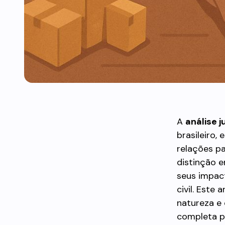
A
análise j
brasileiro,
relações pa
distinção e
seus impact
civil. Este
natureza e 
completa pa