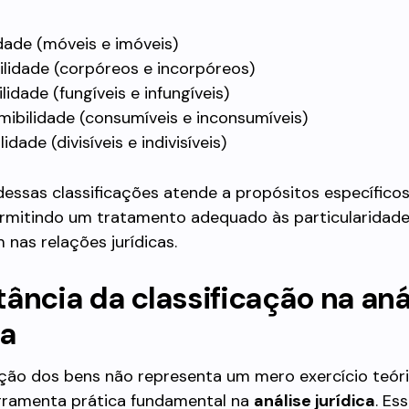
dade (móveis e imóveis)
ilidade (corpóreos e incorpóreos)
lidade (fungíveis e infungíveis)
ibilidade (consumíveis e inconsumíveis)
ilidade (divisíveis e indivisíveis)
essas classificações atende a propósitos específico
ermitindo um tratamento adequado às particularidad
 nas relações jurídicas.
ância da classificação na aná
ca
ação dos bens não representa um mero exercício teór
rramenta prática fundamental na
análise jurídica
. Es