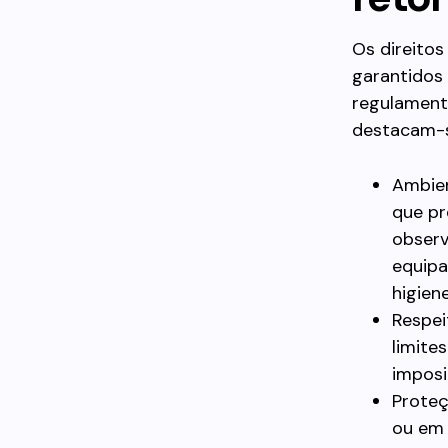
Os direitos
garantidos 
regulament
destacam-s
Ambien
que pr
observ
equipa
higiene
Respei
limite
imposi
Proteç
ou em 