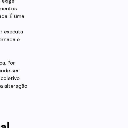
 exige
amentos
nada. É uma
or executa
ornada e
ca. Por
pode ser
coletivo
 a alteração
al