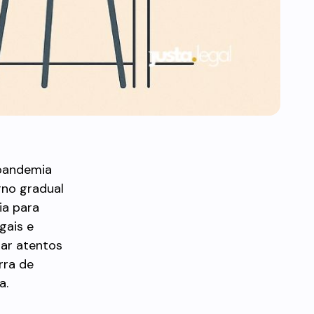
 pandemia
rno gradual
ia para
gais e
ar atentos
rra de
a.