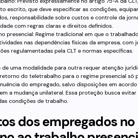
abalho: Previsto expressamente no artigo 75-A da CLT,
to escrito, que deve especificar as condições, equip
ados, responsabilidade sobre custos e controle da jor
dade com regras claras e direitos definidos.
ho presencial: Regime tradicional em que o trabalhad
tividades nas dependências físicas da empresa, com j
ões regulamentadas pela CLT e normas específicas.
 de uma modalidade para outra requer atenção jurídi
retorno do teletrabalho para o regime presencial só 
anuência do empregado, salvo disposições em acordo 
em a mudança unilateral. Essa proteção busca evitar
 das condições de trabalho.
itos dos empregados no
rno ao trabalho presenci