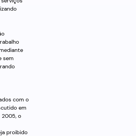
 serviços
lizando
ão
trabalho
a mediante
 e sem
erando
rados com o
iscutido em
m 2005, o
ja proibido