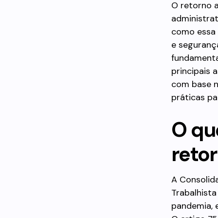
O retorno 
administra
como essa v
e segurança
fundamentai
principais 
com base na
práticas p
O que
reto
A Consolida
Trabalhist
pandemia, e