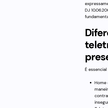
expressame
DJ 10.06.20
fundamentai
Dife
telet
pres
É essencial
Home o
maneir
contra
insegu