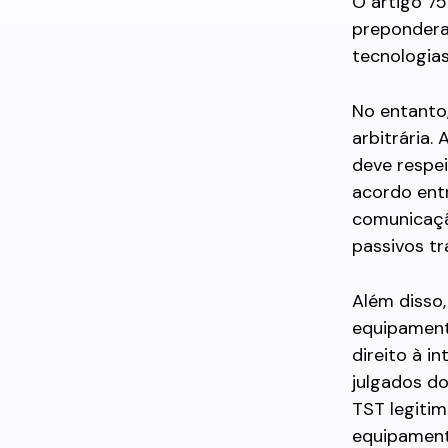
O artigo 75
prepondera
tecnologia
No entanto
arbitrária.
deve respei
acordo entr
comunicaçã
passivos tr
Além disso
equipament
direito à i
julgados do
TST legitim
equipament