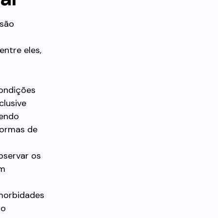
 são
ntre eles,
condições
clusive
cendo
normas de
bservar os
em
omorbidades
mo