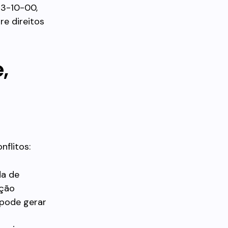
13-10-00,
re direitos
,
nflitos:
da de
ação
s pode gerar