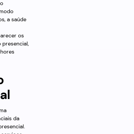
ão
 modo
os, a saúde
larecer os
 presencial,
lhores
o
al
rma
ciais da
resencial.