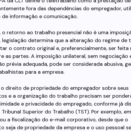
-A da CLT define o teletrabalho como a prestação de
ntemente fora das dependências do empregador, uti
s de informação e comunicação.
, o retorno ao trabalho presencial não é uma imposiç
 A legislação determina que a alteração do regime de 
tar o contrato original e, preferencialmente, ser feit
e as partes. A imposição unilateral, sem negociação
o prévia adequada, pode ser considerada abusiva, g
abalhistas para a empresa.
, o direito de propriedade do empregador sobre seus
os e a organização do trabalho precisam ser ponde
ntimidade e privacidade do empregado, conforme já d
 Tribunal Superior do Trabalho (TST). Por exemplo, e
ou a fiscalização do e-mail corporativo, desde que o
o seja de propriedade da empresa e o uso pessoal se