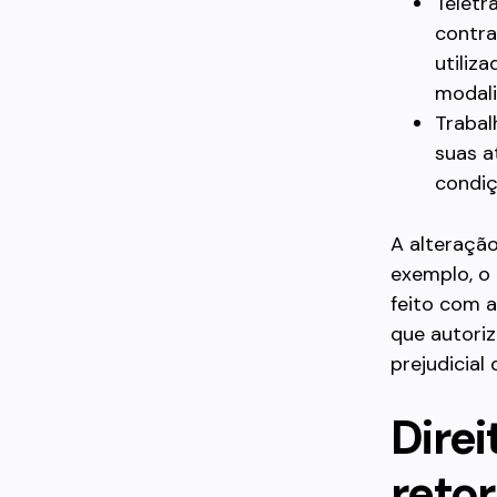
Teletr
contra
utiliz
modali
Trabal
suas a
condiç
A alteração
exemplo, o 
feito com 
que autoriz
prejudicial
Dire
reto