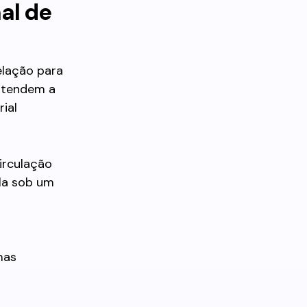
al de
elação para
s tendem a
ial
irculação
-la sob um
mas