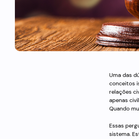
Uma das dúv
conceitos i
relações c
apenas civi
Quando mud
Essas perg
sistema. Es