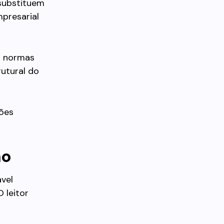
 substituem
presarial
s normas
rutural do
ões
ão
ável
 leitor