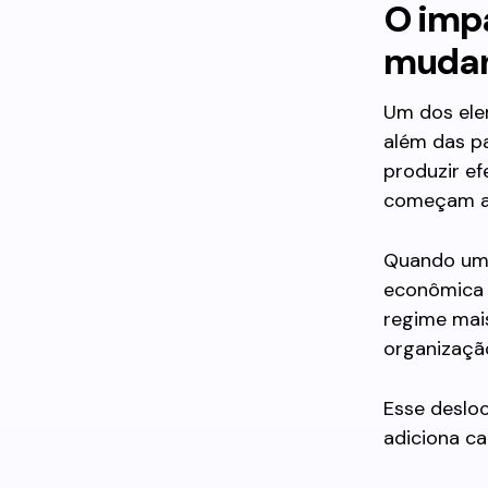
O impa
muda
Um dos ele
além das pa
produzir e
começam a 
Quando uma 
econômica o
regime mai
organização
Esse desloc
adiciona c