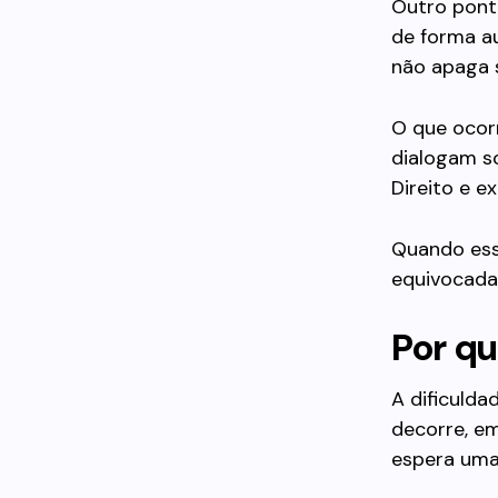
Outro pont
de forma a
não apaga s
O que ocor
dialogam so
Direito e e
Quando ess
equivocadas
Por qu
A dificulda
decorre, em
espera uma 