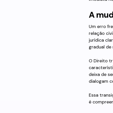
A mud
Um erro fr
relação ci
jurídica cl
gradual de r
O Direito 
característ
deixa de se
dialogam c
Essa trans
é compreen