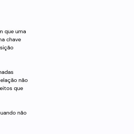
em que uma
ma chave
nsição
inadas
 relação não
feitos que
quando não