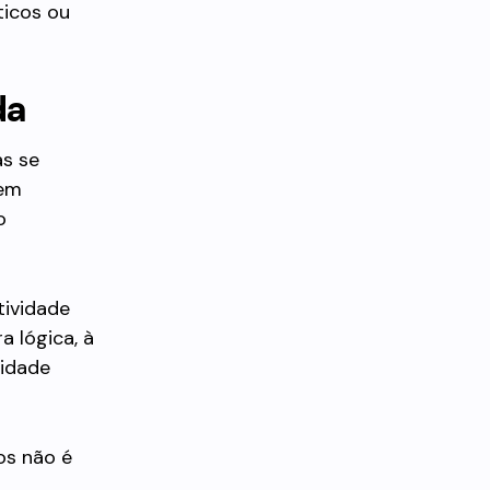
ticos ou
da
as se
õem
o
tividade
 lógica, à
lidade
os não é