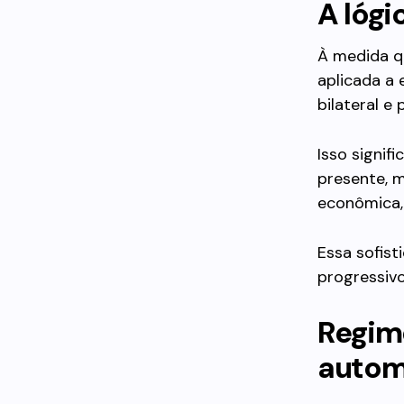
A lógi
À medida qu
aplicada a 
bilateral e
Isso signifi
presente, m
econômica, 
Essa sofist
progressiv
Regime
autom