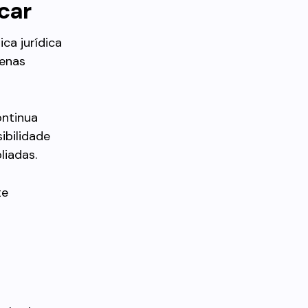
icar
ca jurídica
penas
ontinua
ibilidade
liadas.
te