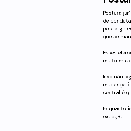
Postura jur
de conduta
posterga c
que se man
Esses elem
muito mais 
Isso não si
mudança, i
central é q
Enquanto i
exceção.