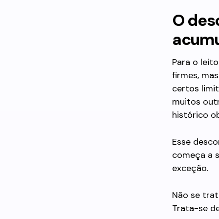
O des
acumu
Para o leit
firmes, ma
certos lim
muitos outr
histórico o
Esse desco
começa a se
exceção.
Não se trat
Trata-se de