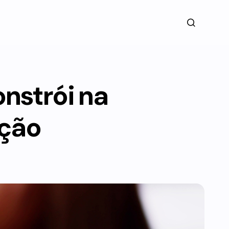
onstrói na
eção