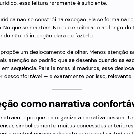
rídico, essa leitura raramente é suficiente.
urídica não se constrói na exceção. Ela se forma na r
a. No que se mantém. No que é reiterado ao longo do
do não há intenção clara de fazê-lo.
o propõe um deslocamento de olhar. Menos atenção a
mais atenção ao padrão que se desenha quando as es
 em sequência. Para leitores já maduros, esse deslo
 desconfortável — e exatamente por isso, relevante.
eção como narrativa confortá
 atraente porque ela organiza a narrativa pessoal. U
nsar, simbolicamente, muitas concessões anteriores
nto pontual parece suficiente para redefinir toda a tr