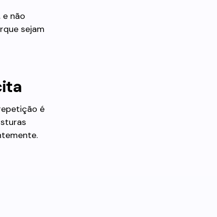
, e não
orque sejam
ita
repetição é
osturas
ntemente.