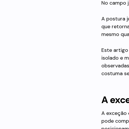
No campo ju
A postura j
que retorn
mesmo quan
Este artig
isolado e 
observadas
costuma ser
A exc
A exceção é
pode compe
posicioname