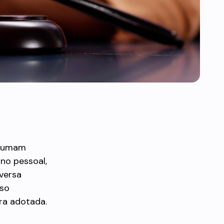
stumam
ano pessoal,
versa
eso
ra adotada.