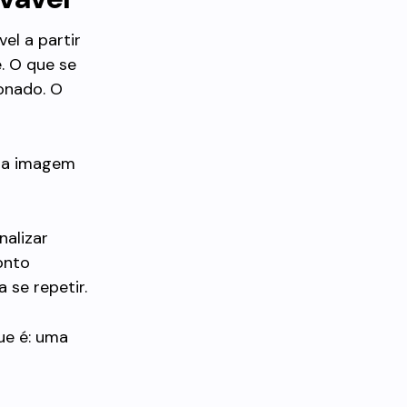
el a partir
. O que se
onado. O
uma imagem
nalizar
onto
 se repetir.
ue é: uma