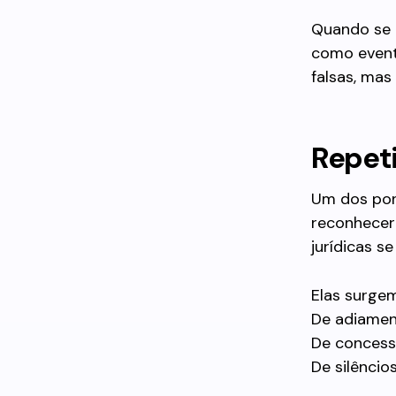
Quando se p
como evento
falsas, mas
Repeti
Um dos pon
reconhecer 
jurídicas 
Elas surge
De adiamen
De concess
De silêncio