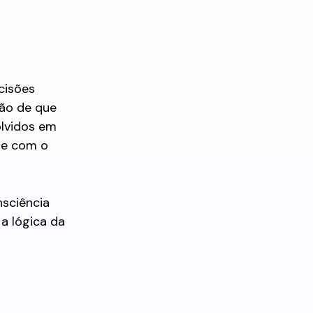
cisões
ção de que
olvidos em
te com o
nsciência
a lógica da