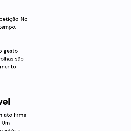
epetição. No
 tempo,
o gesto
colhas são
camento
vel
m ato firme
. Um
ajetória.