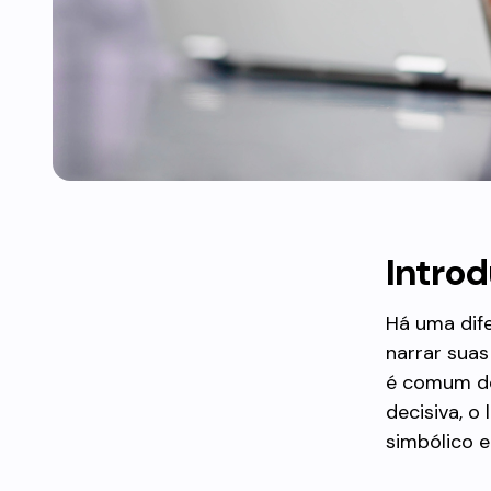
Intro
Há uma dif
narrar suas
é comum des
decisiva, o
simbólico e