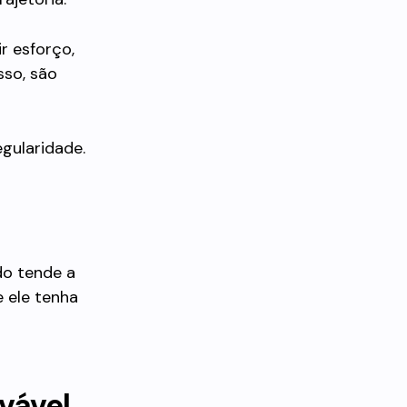
r esforço,
sso, são
egularidade.
do tende a
e ele tenha
vável