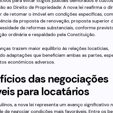
ativos para evitar litígios judiciais demorados e custos
ão ao Direito de Propriedade: A nova lei reafirma o di
r de retomar o imóvel em condições específicas, co
ciência da proposta de renovação, proposta superior d
essidade de reformas substanciais, conforme previst
ação ordinária e respaldado pela Constituição.
ças trazem maior equilíbrio às relações locatícias,
ando adaptações que beneficiam ambas as partes, esp
os econômicos adversos.
fícios das negociações
veis para locatários
uilinos, a nova lei representa um avanço significativo 
de de negociar condições mais favoráveis. Entre os ben