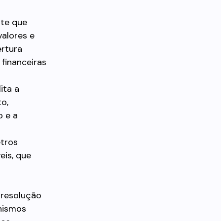
ite que
valores e
ertura
financeiras
ita a
to,
o e a
etros
eis, que
 resolução
anismos