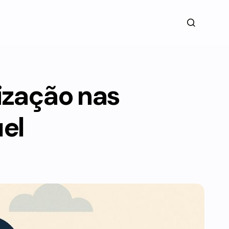
lização nas
el