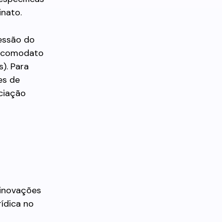
inato.
essão do
o comodato
). Para
es de
ciação
 inovações
rídica no