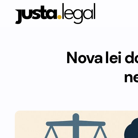
Nova lei d
n