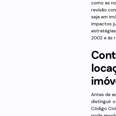
como as no
revisão con
seja em imó
impactos ju
estratégias
2002 e às r
Cont
loca
imóv
Antes de ad
distinguir 
Código Civi
pode envolv