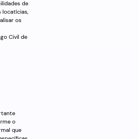
ilidades de
locatícias,
alisar os
go Civil de
rtante
orme o
rmal que
específicas