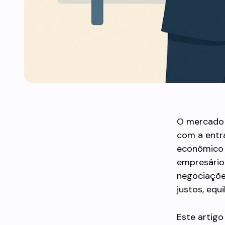
O mercado d
com a entra
econômico m
empresários
negociações
justos, equ
Este artigo