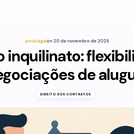
justa.legal
on
20 de novembro de 2025
o inquilinato: flexibi
egociações de alugu
DIREITO DOS CONTRATOS