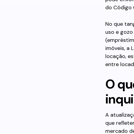
do Código C
No que tan
uso e gozo
(empréstimo
imóveis, a 
locação, e
entre locad
O qu
inqui
A atualizaç
que reflete
mercado de