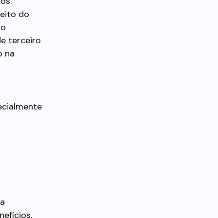
os.
reito do
mo
e terceiro
o na
ecialmente
na
efícios,