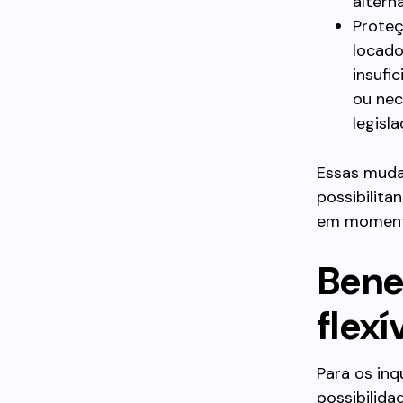
altern
Proteç
locado
insufi
ou nec
legisl
Essas mudan
possibilit
em moment
Bene
flexí
Para os inq
possibilida