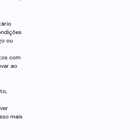
tário
ondições
go ou
atos com
evar ao
s
to,
ver
esso mais