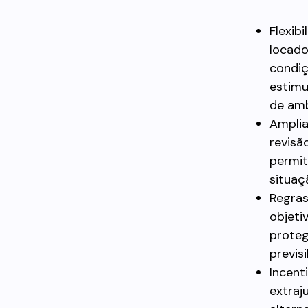
Flexib
locado
condiç
estimu
de amb
Amplia
revisã
permit
situaç
Regras
objetiv
proteg
previsi
Incent
extraj