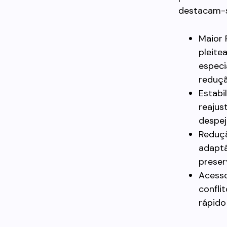
destacam-s
Maior 
pleite
especi
reduçã
Estabi
reajus
despej
Reduçã
adaptá
preser
Acesso
confli
rápido