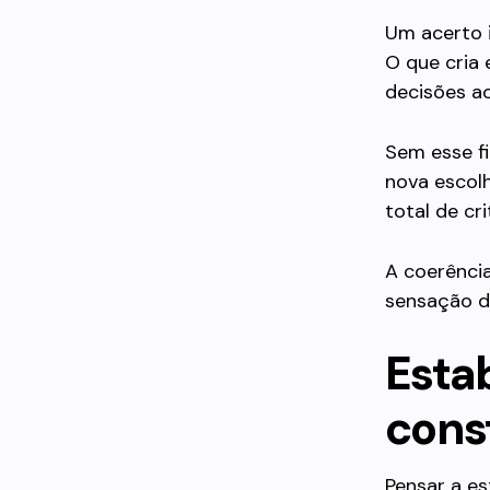
Um acerto i
O que cria 
decisões a
Sem esse f
nova escol
total de cr
A coerência
sensação d
Esta
cons
Pensar a e