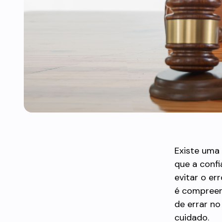
Existe uma 
que a confi
evitar o er
é compreen
de errar n
cuidado.