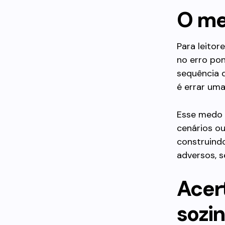
O me
Para leitor
no erro pon
sequência d
é errar uma
Esse medo é
cenários ou
construindo
adversos, s
Acer
sozi