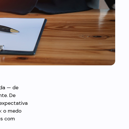
ada — de
nte. De
 expectativa
o: o medo
as com