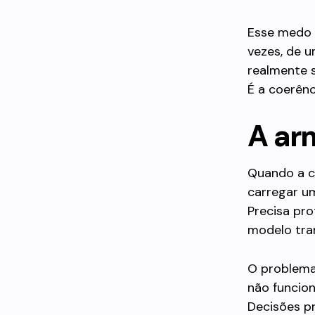
Esse medo n
vezes, de 
realmente s
É a coerên
A ar
Quando a c
carregar um
Precisa pro
modelo tran
O problema
não funcion
Decisões p