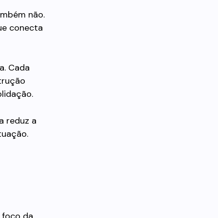
também não.
que conecta
a. Cada
trução
lidação.
a reduz a
tuação.
 foco da