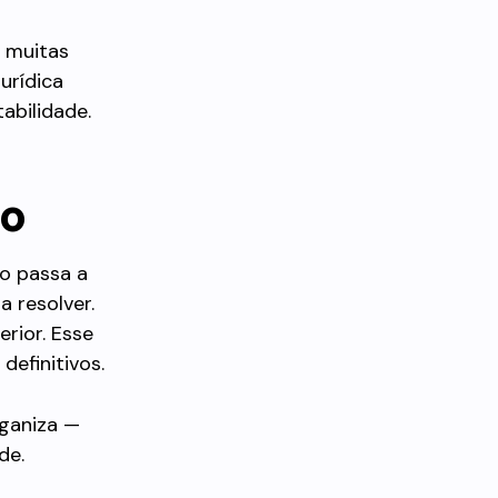
, muitas
urídica
abilidade.
do
ão passa a
a resolver.
erior. Esse
definitivos.
rganiza —
de.