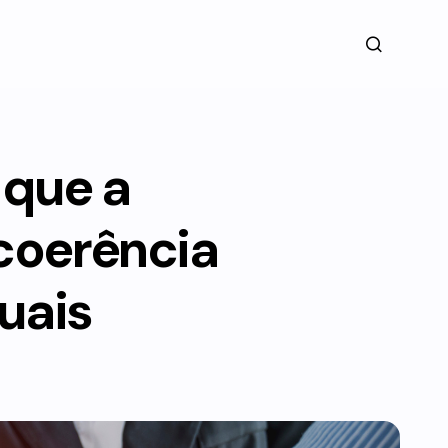
 que a
coerência
uais