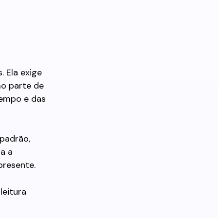
. Ela exige
o parte de
tempo e das
 padrão,
a a
presente.
leitura