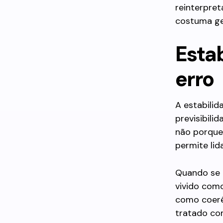
reinterpre
costuma ge
Esta
erro
A estabilida
previsibili
não porque
permite li
Quando se 
vivido como
como coerên
tratado com