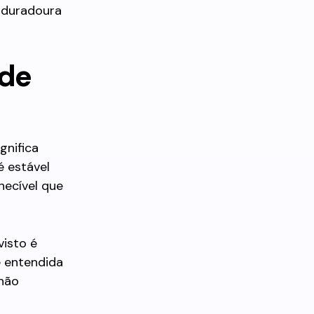
 duradoura
 de
gnifica
é estável
hecível que
visto é
é entendida
 não