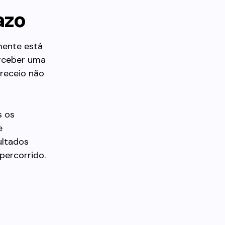
azo
mente está
erceber uma
 receio não
s os
e
ultados
percorrido.