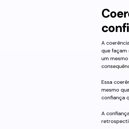
Coer
conf
A coerência
que façam 
um mesmo c
consequênc
Essa coerên
mesmo quan
confiança 
A confiança
retrospecti