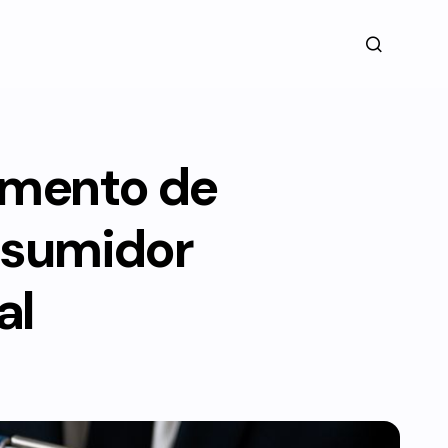
cimento de
nsumidor
al