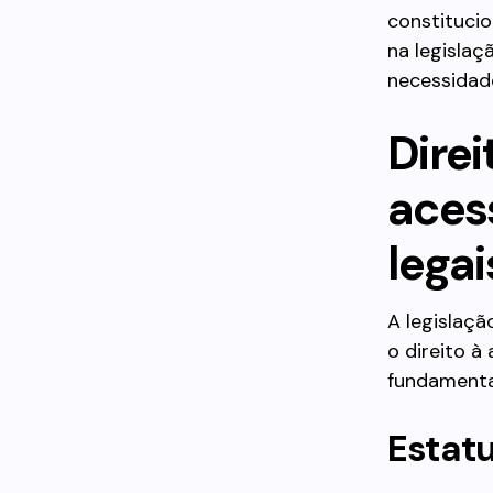
constitucio
na legislaç
necessidad
Dire
aces
legai
A legislaçã
o direito à
fundamenta
Estat