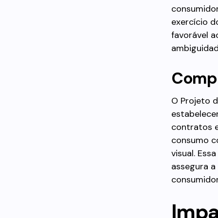
consumidor
exercício d
favorável 
ambiguidad
Compl
O Projeto 
estabelece
contratos e
consumo co
visual. Ess
assegura a 
consumidor
Impa