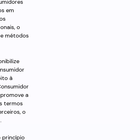
sumidores
tos em
dos
onais, o
 de métodos
nibilize
onsumidor
ito à
 Consumidor
e promove a
os termos
rceiros, o
.
princípio