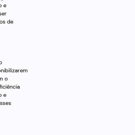
o e
ser
sos de
o
nibilizarem
am o
iciência
o e
esses