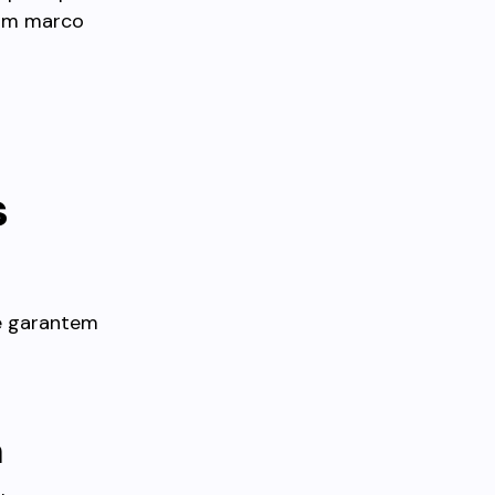
 um marco
s
ue garantem
a