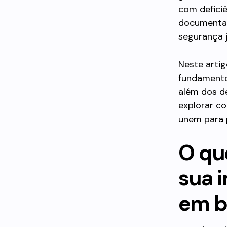
com deficiê
documental,
segurança j
Neste arti
fundamento
além dos d
explorar co
unem para 
O que
sua 
em b