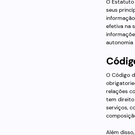
O Estatuto 
seus princí
informação 
efetiva na 
informações
autonomia 
Códig
O Código d
obrigatori
relações co
tem direito
serviços, c
composição
Além disso,