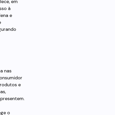
elece, em
sso à
lena e
e
egurando
da nas
 consumidor
produtos e
as,
apresentem.
ege o