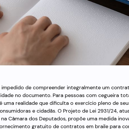
r impedido de compreender integralmente um contrat
ilidade no documento. Para pessoas com cegueira tota
 é uma realidade que dificulta o exercício pleno de seu
onsumidoras e cidadãs. O Projeto de Lei 2931/24, at
 na Câmara dos Deputados, propõe uma medida inov
 fornecimento gratuito de contratos em braile para c