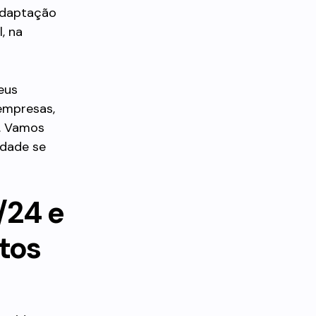
 adaptação
, na
eus
empresas,
. Vamos
idade se
/24 e
tos