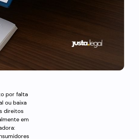
o por falta
l ou baixa
s direitos
ualmente em
adora:
onsumidores