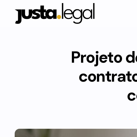
Projeto d
contrat
c