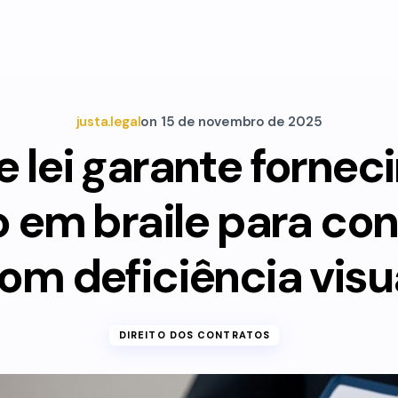
justa.legal
on
15 de novembro de 2025
e lei garante forne
o em braile para co
om deficiência visu
DIREITO DOS CONTRATOS