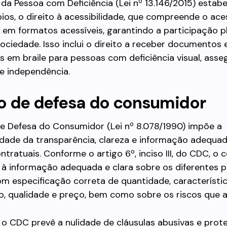
da Pessoa com Deficiência (Lei nº 13.146/2015) estab
pios, o direito à acessibilidade, que compreende o ace
em formatos acessíveis, garantindo a participação p
sociedade. Isso inclui o direito a receber documentos 
 em braile para pessoas com deficiência visual, ass
e independência.
o de defesa do consumidor
e Defesa do Consumidor (Lei nº 8.078/1990) impõe a
edade da transparência, clareza e informação adequa
ntratuais. Conforme o artigo 6º, inciso III, do CDC, o
 à informação adequada e clara sobre os diferentes 
om especificação correta de quantidade, característic
, qualidade e preço, bem como sobre os riscos que 
 o CDC prevê a nulidade de cláusulas abusivas e prot