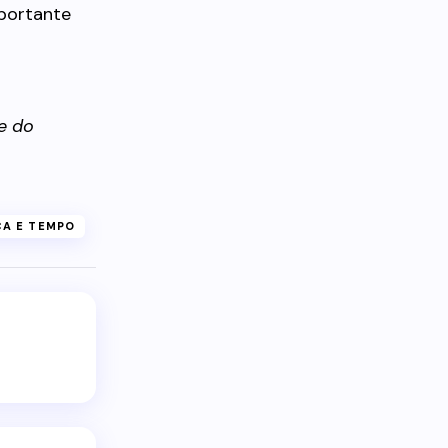
mportante
e do
ÇA E TEMPO