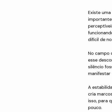
Existe uma 
importante 
perceptívei
funcionand
difícil de n
No campo d
esse desco
silêncio fo
manifestar 
A estabilid
cria marcos
isso, para
pouco.