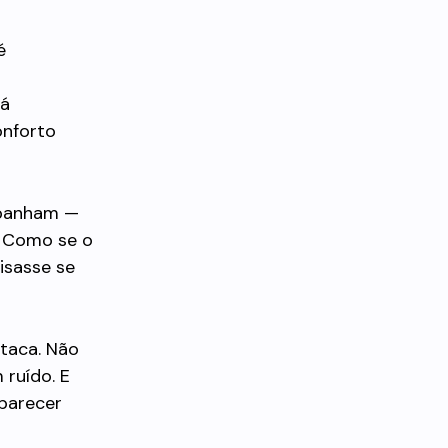
é
tá
onforto
mpanham —
. Como se o
isasse se
staca. Não
 ruído. E
parecer