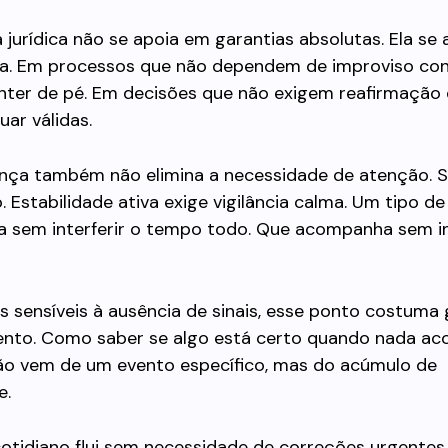
 jurídica não se apoia em garantias absolutas. Ela se
ia. Em processos que não dependem de improviso co
nter de pé. Em decisões que não exigem reafirmação
uar válidas.
ança também não elimina a necessidade de atenção. S
 Estabilidade ativa exige vigilância calma. Um tipo d
a sem interferir o tempo todo. Que acompanha sem in
es sensíveis à ausência de sinais, esse ponto costuma 
nto. Como saber se algo está certo quando nada ac
ão vem de um evento específico, mas do acúmulo de
e.
otidiano flui sem necessidade de correções urgentes