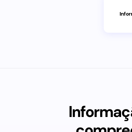
Info
Informaçã
compree