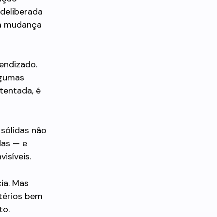
 deliberada
 a mudança
endizado.
lgumas
tentada, é
 sólidas não
das — e
isíveis.
ia. Mas
itérios bem
to.