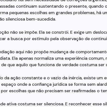
assadas continuam sustentando o presente, quando 
orma pequenas escolhas em grandes problemas, há um
ão silenciosa bem-sucedida.
pção não se impõe. Ela se constrói. E exige um deslo
ocar a busca por estímulo pela observação de continu
ediação aqui não propõe mudança de comportamen
ediata. Ela apenas normaliza uma experiência comum,
 de que aquilo que funciona de verdade costuma ser d
do da ação constante e o vazio da inércia, existe um
 espaço onde a confiança jurídica se forma sem alard
 por escolhas que não precisam ser reafirmadas o te
ade ativa costuma ser silenciosa. E reconhecer esse si