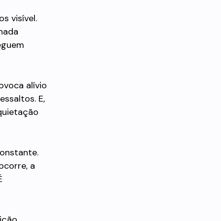
 visível.
nada
seguem
ovoca alívio
ssaltos. E,
quietação
onstante.
ocorre, a
É
tição