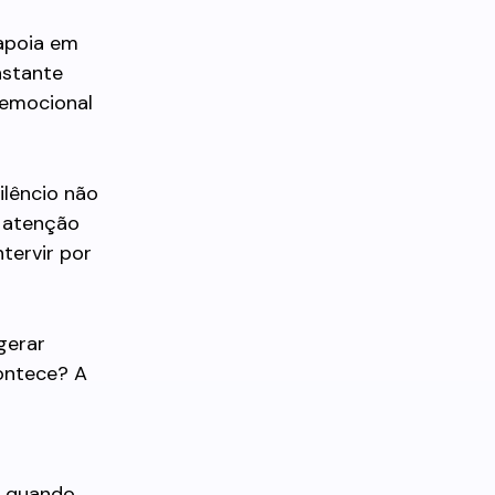
 apoia em
nstante
 emocional
ilêncio não
e atenção
tervir por
gerar
ontece? A
, quando