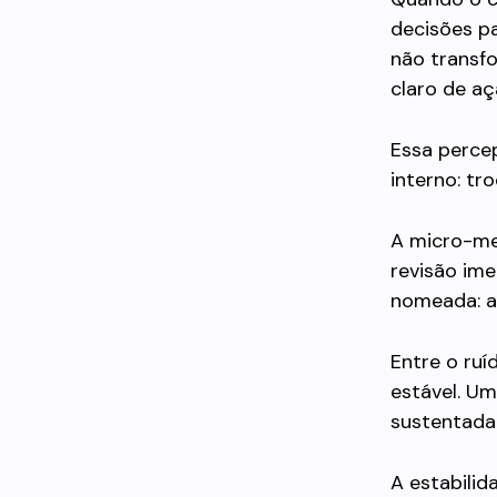
decisões p
não transf
claro de aç
Essa perce
interno: tr
A micro-m
revisão im
nomeada: a
Entre o ruí
estável. Um
sustentada
A estabilid