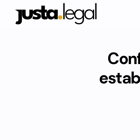
Conf
estab