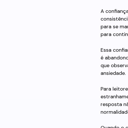
A confiança
consistênc
para se ma
para contin
Essa confi
é abandono.
que observ
ansiedade.
Para leitor
estranhame
resposta n
normalidad
Quando o c