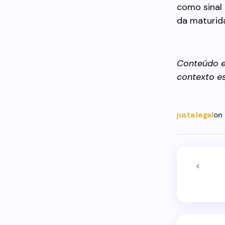
como sinal
da maturida
Conteúdo e
contexto es
justa.legal
on