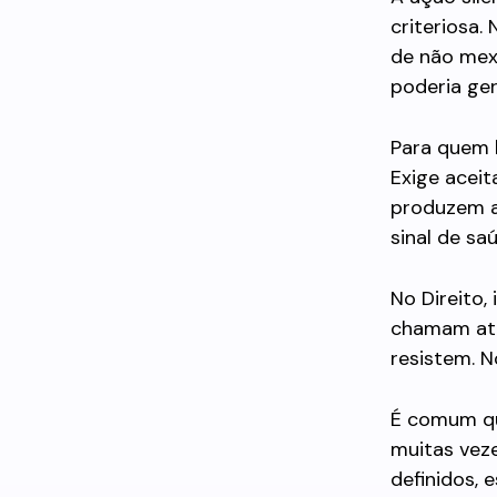
criteriosa.
de não mex
poderia ge
Para quem 
Exige acei
produzem a
sinal de saú
No Direito,
chamam ate
resistem. N
É comum qu
muitas veze
definidos, 