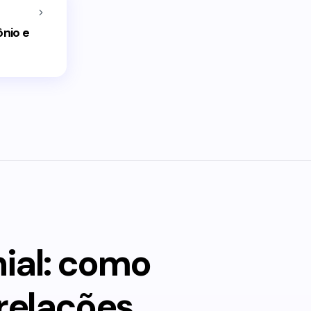
nio e
nial: como
relações