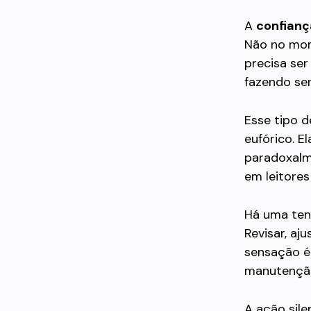
A
confiança
Não no mom
precisa ser
fazendo se
Esse tipo d
eufórico. E
paradoxalm
em leitores
Há uma ten
Revisar, aj
sensação é
manutenção
A ação sile