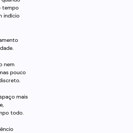
o tempo
 indício
camento
idade.
to nem
 mas pouco
iscreto.
 espaço mais
e,
mpo todo.
lêncio