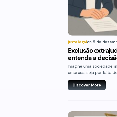
justa.legal
on
5 de dezemb
Exclusão extrajud
entenda a decisã
Imagine uma sociedade li
empresa, seja por falta 
Discover More