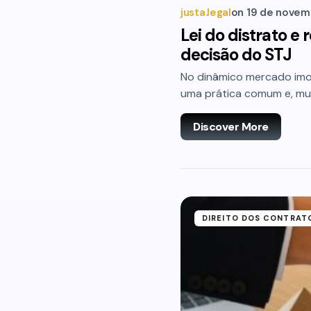
justa.legal
on
19 de novem
Lei do distrato e
decisão do STJ
No dinâmico mercado imobi
uma prática comum e, mui
Discover More
DIREITO DOS CONTRAT