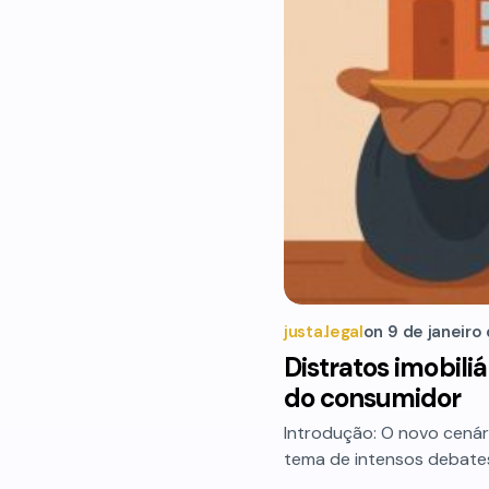
justa.legal
on
9 de janeiro
Distratos imobili
do consumidor
Introdução: O novo cenári
tema de intensos debates