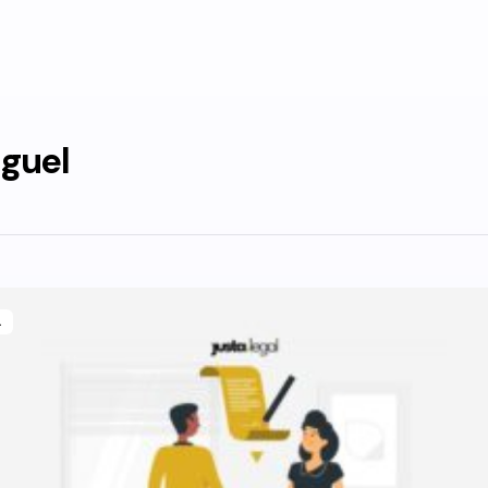
guel
L