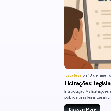
justa.legal
on
10 de janeir
Licitações: legis
Introdução As licitações
pública brasileira, garan
Discover More