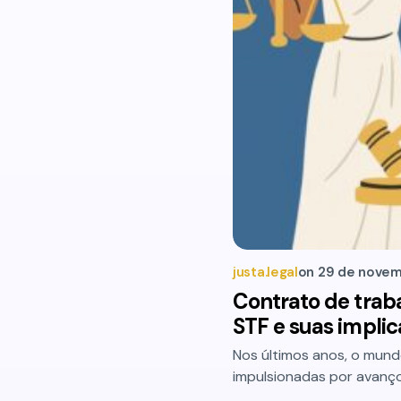
justa.legal
on
29 de novem
Contrato de trab
STF e suas impli
Nos últimos anos, o mun
impulsionadas por avanç