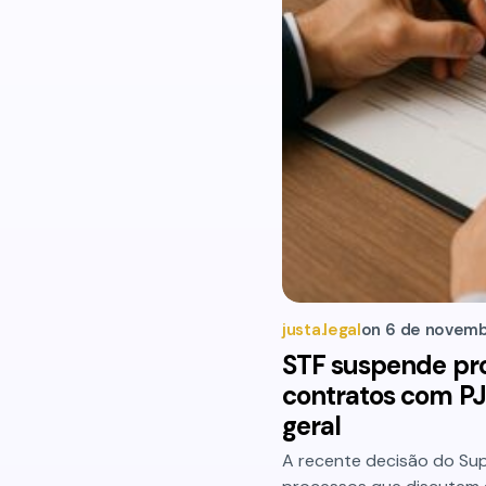
justa.legal
on
6 de novemb
STF suspende pr
contratos com P
geral
A recente decisão do Sup