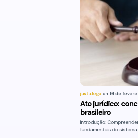
justa.legal
on
16 de fevere
Ato jurídico: conc
brasileiro
Introdução: Compreendend
fundamentais do sistema j